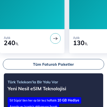
Aylık
Aylık
240
130
TL
TL
Tüm Faturalı Paketler
Türk Telekom’la Bir Yolu Var
Yeni Nesil eSIM Teknolojisi
10 GB Hediye
Sil Süpür’den her ay bir kez haftalık
Anında ve ücretsiz aktivasyon fırsatı