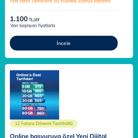
Yeni Nesil Tarifelerle 5G Hızında Sınırsız İnternet!
1.100
TL/AY
'dan başlayan fiyatlarla
İncele
12 Fatura Dönemi Taahhütlü
Online başvuruya özel Yeni Dijital