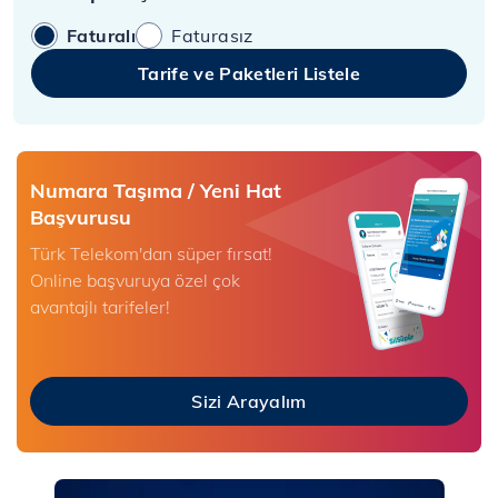
Faturalı
Faturasız
Tarife ve Paketleri Listele
Numara Taşıma / Yeni Hat
Başvurusu
Türk Telekom'dan süper fırsat!
Online başvuruya özel çok
avantajlı tarifeler!
Sizi Arayalım