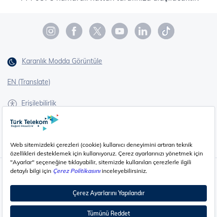
Karanlık Modda Görüntüle
EN (Translate)
Erişilebilirlik
İşaret Dili Çevirisi
Gizlilik - Güvenlik ve KVKK
Çerez Ayarları