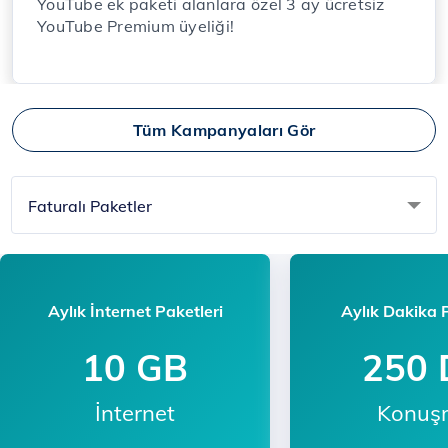
YouTube ek paketi alanlara özel 3 ay ücretsiz
YouTube Premium üyeliği!
Tüm Kampanyaları Gör
Faturalı Paketler
Aylık İnternet Paketleri
Aylık Dakika P
10 GB
250 
İnternet
Konuş