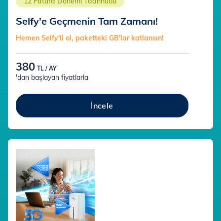
12 Fatura Dönemi Taahhütlü
Selfy'e Geçmenin Tam Zamanı!
Hemen Selfy'li ol, paketteki GB'lar katlansın!
380
TL / AY
'dan başlayan fiyatlarla
İncele