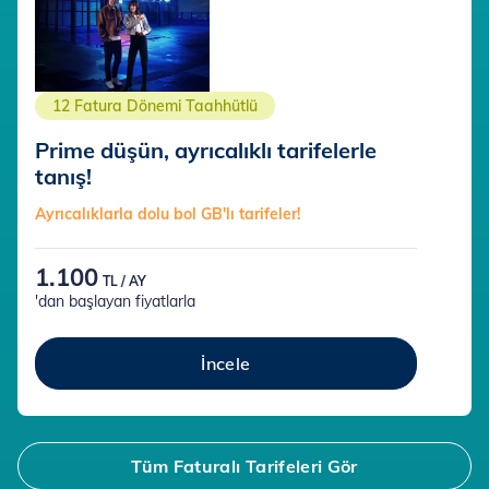
12 Fatura Dönemi Taahhütlü
Prime düşün, ayrıcalıklı tarifelerle
tanış!
Ayrıcalıklarla dolu bol GB'lı tarifeler!
1.100
TL / AY
'dan başlayan fiyatlarla
İncele
Tüm Faturalı Tarifeleri Gör