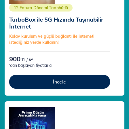
12 Fatura Dönemi Taahhütlü
TurboBox ile 5G Hızında Taşınabilir
İnternet
Kolay kurulum ve güçlü bağlantı ile interneti
istediğiniz yerde kullanın!
900
TL / AY
'dan başlayan fiyatlarla
İncele