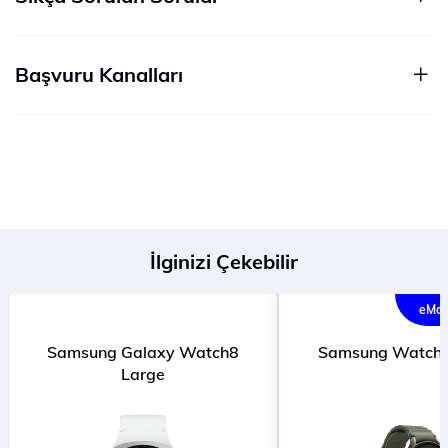
Başvuru Kanalları
İlginizi Çekebilir
eMağ
Samsung Galaxy Watch8
Samsung Watch
Large