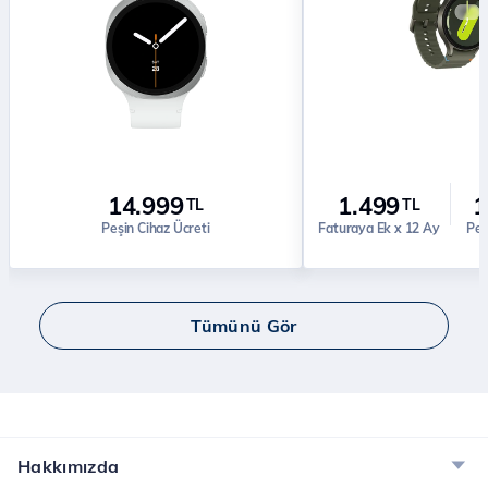
14.999
1.499
1
TL
TL
Peşin Cihaz Ücreti
Faturaya Ek x 12 Ay
Peş
Tümünü Gör
Hakkımızda