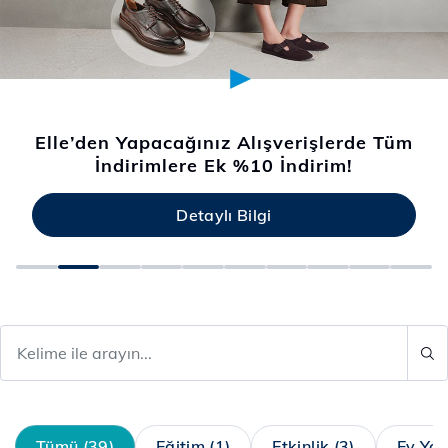
Elle’den Yapacağınız Alışverişlerde Tüm
İndirimlere Ek %10 İndirim!
Detaylı Bilgi
Tümü (39)
Eğitim (1)
Etkinlik (3)
Ev Yaş