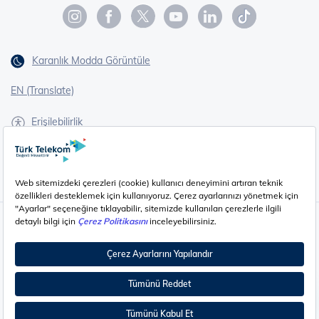
Karanlık Modda Görüntüle
EN (Translate)
Erişilebilirlik
İşaret Dili Çevirisi
Gizlilik - Güvenlik ve KVKK
Çerez Ayarları