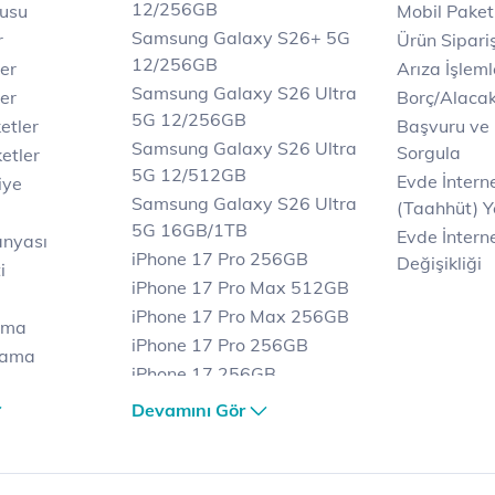
12/256GB
rusu
Mobil Paket
Samsung Galaxy S26+ 5G
r
Ürün Sipariş
12/256GB
ler
Arıza İşleml
Samsung Galaxy S26 Ultra
er
Borç/Alaca
5G 12/256GB
etler
Başvuru ve
Samsung Galaxy S26 Ultra
Sorgula
etler
5G 12/512GB
Evde İnter
iye
Samsung Galaxy S26 Ultra
(Taahhüt) Y
5G 16GB/1TB
Evde İnterne
anyası
iPhone 17 Pro 256GB
Değişikliği
i
iPhone 17 Pro Max 512GB
iPhone 17 Pro Max 256GB
ama
iPhone 17 Pro 256GB
lama
iPhone 17 256GB
lama
iPhone 17 Air 256GB
Devamını Gör
et
iPhone 16 Pro Max 256 GB
iPhone 16 Pro 128 GB
Bilgisayar