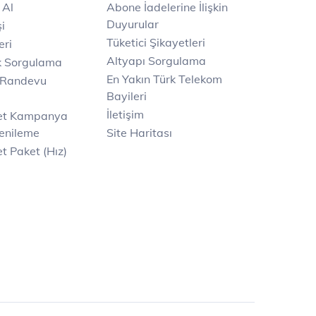
 Al
Abone İadelerine İlişkin
Duyurular
i
Tüketici Şikayetleri
eri
Altyapı Sorgulama
k Sorgulama
En Yakın Türk Telekom
 Randevu
Bayileri
İletişim
net Kampanya
enileme
Site Haritası
t Paket (Hız)