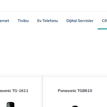
ternet
Tivibu
Ev Telefonu
Dijital Servisler
Ci
asonic TG-1611
Panasonic TGB610