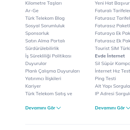
Kilometre Taşları
Yeni Hat Başvu
Ar-Ge
Faturalı Tarifele
Türk Telekom Blog
Faturasız Tarife
Sosyal Sorumluluk
Faturasız Paketl
Sponsorluk
Faturaya Ek Pak
Satın Alma Portalı
Faturasız Ek Pak
Sürdürülebilirlik
Tourist SIM Türk
İş Sürekliliği Politikası
Evde İnternet
Duyurular
Sil Süpür Kamp
Planlı Çalışma Duyuruları
İnternet Hız Test
Yatırımcı İlişkileri
Ping Testi
Kariyer
Alt Yapı Sorgul
Türk Telekom Satış ve
IP Adresi Sorgu
Dağıtım
Puk Kodu Sorgu
Devamını Gör
Devamını Gör
Türk Telekom Finansal
Avantajlı İntern
Hizmet Kalitesi Raporları
Kampanyaları
Türk Telekom Afet Tedbirleri
Fiber İnternet