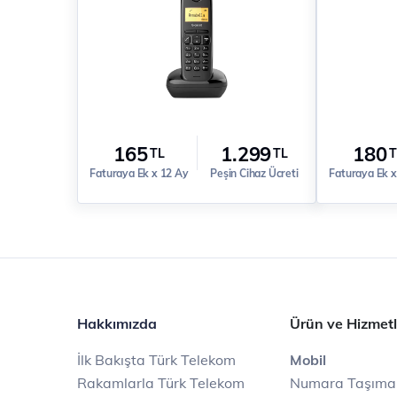
165
1.299
180
TL
TL
T
Faturaya Ek x 12 Ay
Peşin Cihaz Ücreti
Faturaya Ek x
Hakkımızda
Ürün ve Hizmetl
İlk Bakışta Türk Telekom
Mobil
Rakamlarla Türk Telekom
Numara Taşıma