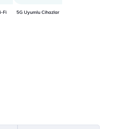
-Fi
5G Uyumlu Cihazlar