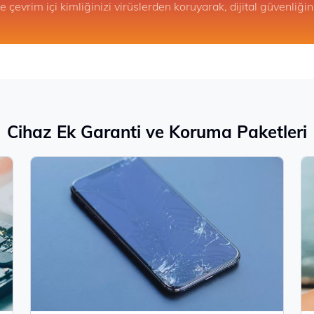
 ve çevrim içi kimliğinizi virüslerden koruyarak, dijital güvenliğin
Cihaz Ek Garanti ve Koruma Paketleri