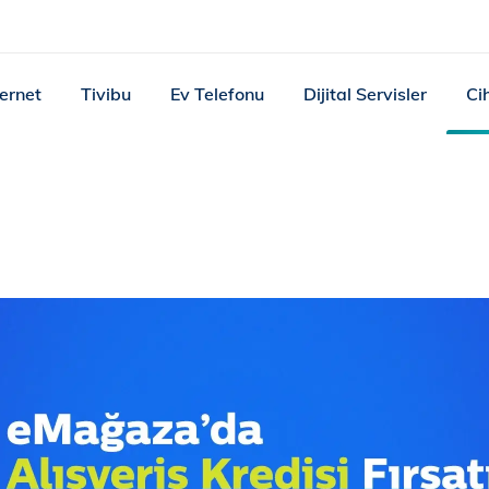
ternet
Tivibu
Ev Telefonu
Dijital Servisler
Ci