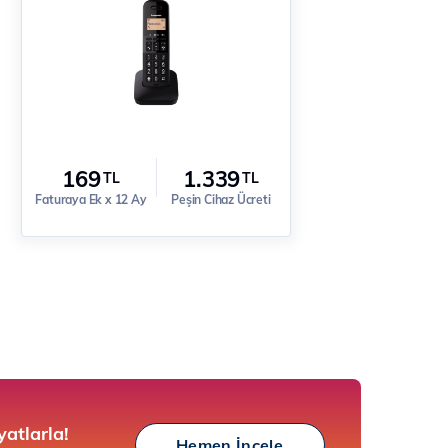
169
1.339
TL
TL
Faturaya Ek x 12 Ay
Peşin Cihaz Ücreti
yatlarla!
Hemen İncele