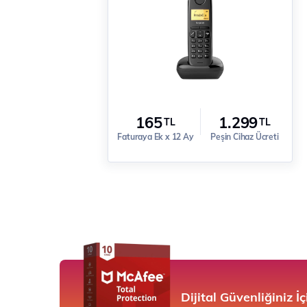
165
1.299
TL
TL
Faturaya Ek x 12 Ay
Peşin Cihaz Ücreti
Dijital Güvenliğiniz 