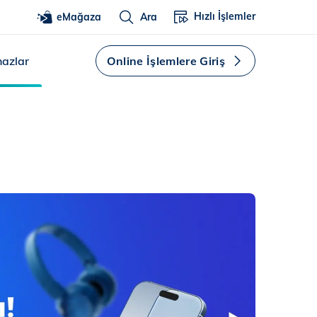
Hızlı İşlemler
eMağaza
Ara
hazlar
Online İşlemlere Giriş