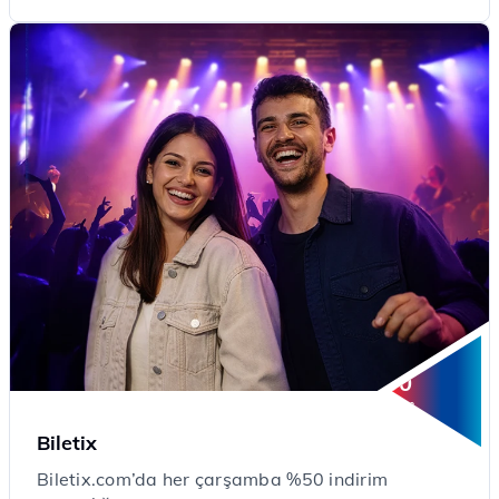
50
%
İndirim
Biletix
Biletix.com’da her çarşamba %50 indirim