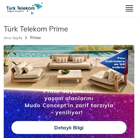
m
Türk Telekom Prime
Ana Sayfa
Prime
Prime düşünenler
yaşam alanlarını
Mudo Concept'in zarif tarzıyla
yeniliyor!
Detaylı Bilgi