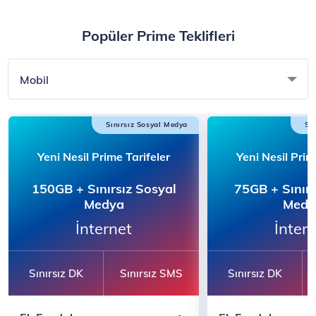
Popüler Prime Teklifleri
Mobil
Sınırsız Sosyal Medya
Sı
Yeni Nesil Prime Tarifeler
Yeni Nesil Prim
150GB + Sınırsız Sosyal
75GB + Sınırs
Medya
Medy
İnternet
İnter
Sınırsız DK
Sınırsız SMS
Sınırsız DK
Sınırsız Konuşma
Sınırsız Konuşma