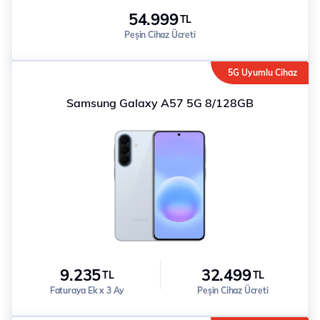
54.999
TL
Peşin Cihaz Ücreti
5G Uyumlu Cihaz
Samsung Galaxy A57 5G 8/128GB
9.235
32.499
TL
TL
Faturaya Ek x 3 Ay
Peşin Cihaz Ücreti