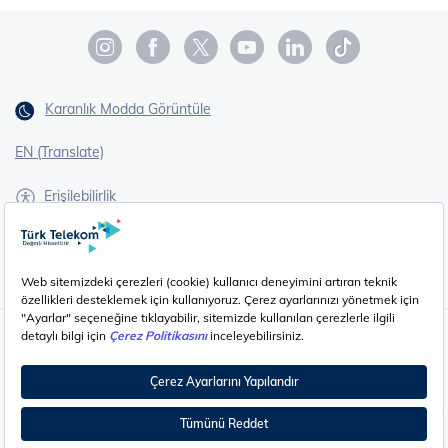
Karanlık Modda Görüntüle
EN (Translate)
Erişilebilirlik
İşaret Dili Çevirisi
Gizlilik - Güvenlik ve KVKK
Çerez Ayarları