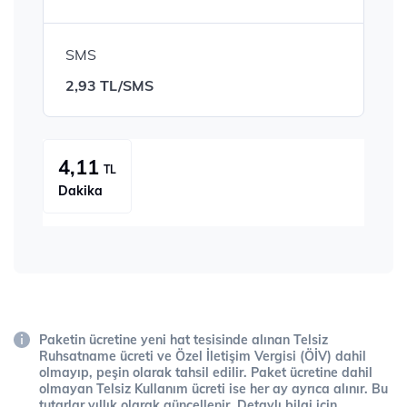
SMS
2,93 TL/SMS
4,11
TL
Dakika
Paketin ücretine yeni hat tesisinde alınan Telsiz
Ruhsatname ücreti ve Özel İletişim Vergisi (ÖİV) dahil
olmayıp, peşin olarak tahsil edilir. Paket ücretine dahil
olmayan Telsiz Kullanım ücreti ise her ay ayrıca alınır. Bu
tutarlar yıllık olarak güncellenir. Detaylı bilgi için