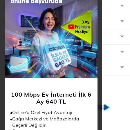
Hakkımızda
Ürün ve Hizmetler
Cihazlar
Online İşlemler
Destek
100 Mbps Ev İnterneti İlk 6
Ay 640 TL
Online’a Özel Fiyat Avantajı
Çağrı Merkezi ve Mağazalarda
Geçerli Değildir.