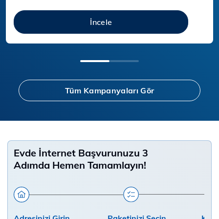
İncele
Tüm Kampanyaları Gör
Evde İnternet Başvurunuzu 3
Adımda Hemen Tamamlayın!
Adresinizi Girin
Paketinizi Seçin
Kişis