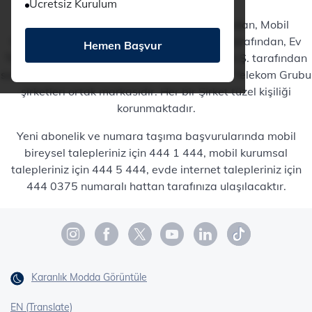
Ücretsiz Kurulum
Ev İnterneti hizmetleri TTNET A.Ş. tarafından, Mobil
hizmetler TT Mobil İletişim Hizmetleri A.Ş. tarafından, Ev
Hemen Başvur
Telefonu hizmetleri Türk Telekomünikasyon A.Ş. tarafından
sunulmaktadır. Türk Telekom® markası, Türk Telekom Grubu
şirketleri ortak markasıdır. Her bir Şirket tüzel kişiliği
korunmaktadır.
Yeni abonelik ve numara taşıma başvurularında mobil
bireysel talepleriniz için 444 1 444, mobil kurumsal
talepleriniz için 444 5 444, evde internet talepleriniz için
444 0375 numaralı hattan tarafınıza ulaşılacaktır.
Karanlık Modda Görüntüle
EN (Translate)