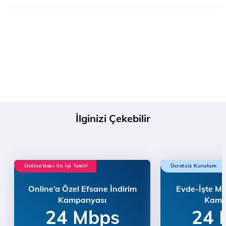
İlginizi Çekebilir
Online'daki En İyi Teklif
Ücretsiz Kurulum
Online’a Özel Efsane İndirim
Evde-İşte Mo
Kampanyası
Kamp
24 Mbps
24 