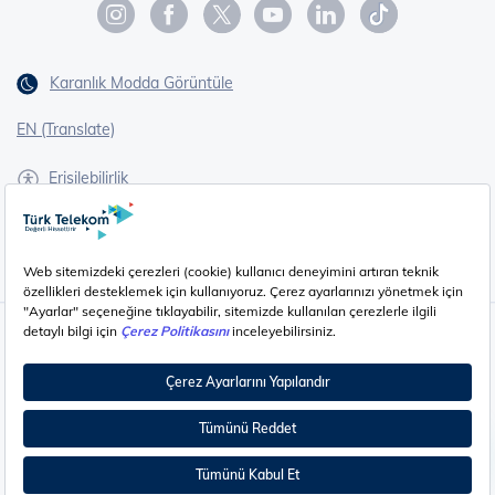
Karanlık Modda Görüntüle
EN (Translate)
Erişilebilirlik
İşaret Dili Çevirisi
Gizlilik - Güvenlik ve KVKK
Çerez Ayarları
©
2026
Türk Telekom