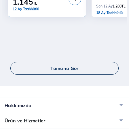
1.145
Türk Telekom'a
Ücretsiz Kurulum
TL
1.280
TL
Son 12 Ay
İndirim
12 Ay Taahhütlü
18 Ay Taahhütlü
Tümünü Gör
Hakkımızda
Ürün ve Hizmetler