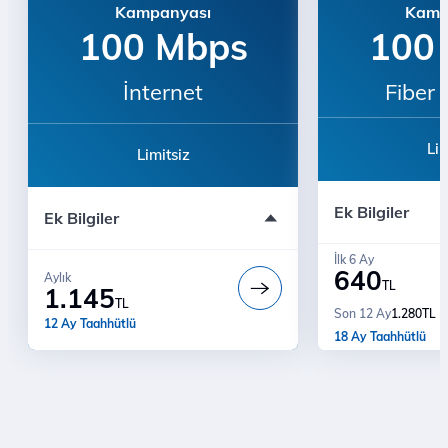
Kampanyası
Kamp
100 Mbps
100
İnternet
Fiber 
Lim
Limitsiz
Bu teklif çağrı 
Bu teklif çağrı merkezinde ve
mağazalarda geçe
Ek Bilgiler
mağazalarda geçerli değildir.
Ek Bilgiler
18 Ay Fiyat Gar
Türk Telekom'a Geçenlere 1500TL
Ücretsiz Kurul
İndirim
İlk 6 Ay
640
Modem ücreti da
Aylık
Modem ücreti dahil değildir
TL
1.145
Türk Telekom'a
Ücretsiz Kurulum
TL
1.280
TL
Son 12 Ay
İndirim
12 Ay Taahhütlü
18 Ay Taahhütlü