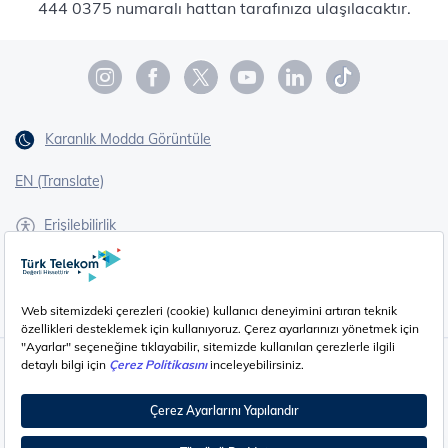
444 0375 numaralı hattan tarafınıza ulaşılacaktır.
Karanlık Modda Görüntüle
EN (Translate)
Erişilebilirlik
İşaret Dili Çevirisi
Gizlilik - Güvenlik ve KVKK
Çerez Ayarları