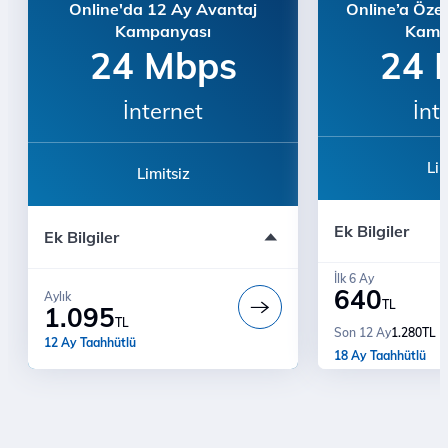
Online'da 12 Ay Avantaj
Online’a Özel
Kampanyası
Kamp
24 Mbps
24 
İnternet
İnt
Lim
Limitsiz
Bu teklif çağrı 
Bu teklif çağrı merkezinde ve
mağazalarda geçe
Ek Bilgiler
mağazalarda geçerli değildir.
Ek Bilgiler
18 Ay Fiyat Gar
Bi' Dünya Fırsat
Bi' Dünya Fırsat
İlk 6 Ay
Ücretsiz Kurulum
640
Ücretsiz Kurul
Aylık
Modem ücreti dahil değildir
TL
1.095
Modem ücreti da
TL
1.280
TL
Son 12 Ay
12 Ay Taahhütlü
18 Ay Taahhütlü