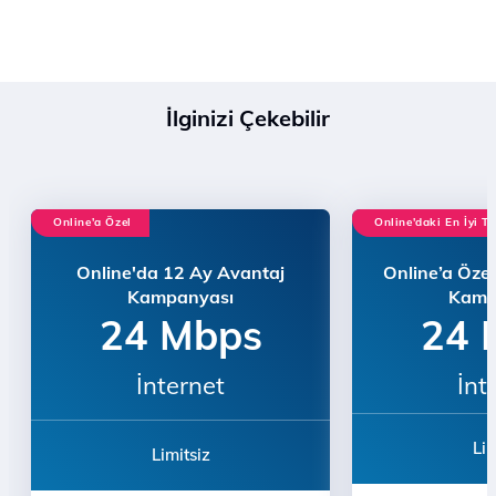
İlginizi Çekebilir
Online'a Özel
Online'daki En İyi Te
Online'da 12 Ay Avantaj
Online’a Özel
Kampanyası
Kamp
24 Mbps
24 
İnternet
İnt
Lim
Limitsiz
Bu teklif çağrı 