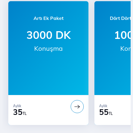
Artı Ek Paket
Dört Dört
3000 DK
10
Konuşma
Kon
Aylık
Aylık
35
55
TL
TL