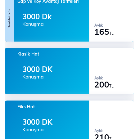
Gap ve Köy Avantaj Tarifeleri
Taahhütsüz
3000 Dk
Konuşma
Aylık
165
TL
Klasik Hat
3000 DK
Konuşma
Aylık
200
TL
Fiks Hat
3000 DK
Konuşma
Aylık
210
TL