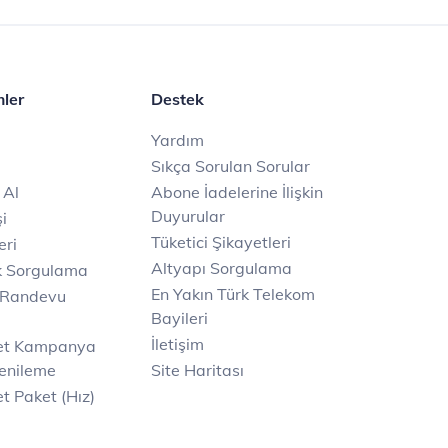
mler
Destek
Yardım
Sıkça Sorulan Sorular
 Al
Abone İadelerine İlişkin
Duyurular
i
Tüketici Şikayetleri
eri
Altyapı Sorgulama
k Sorgulama
En Yakın Türk Telekom
 Randevu
Bayileri
İletişim
net Kampanya
enileme
Site Haritası
t Paket (Hız)