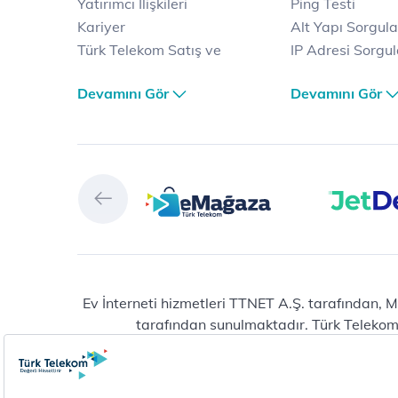
Yatırımcı İlişkileri
Ping Testi
Kariyer
Alt Yapı Sorgul
Türk Telekom Satış ve
IP Adresi Sorgu
Dağıtım
Puk Kodu Sorgu
Devamını Gör
Devamını Gör
Türk Telekom Finansal
Avantajlı İntern
Hizmet Kalitesi Raporları
Kampanyaları
Türk Telekom Afet Tedbirleri
Fiber İnternet
Vizyon & Değerlerimiz
Yalın İnternet
Selfy
İnternet Kampan
Prime
Ev Telefonu
Muud
Dijital Servisler
Tivibu
Muud
eMağaza
E-dergi
Playstore
Total Protection
Ev İnterneti hizmetleri TTNET A.Ş. tarafından, M
tarafından sunulmaktadır. Türk Telekom® 
HİT (Türk Telekom Çocuk)
Raunt
Erişilebilir Yaşam
Vitamin LGS
Yeni abonelik ve numara taşıma başvuruların
Türk Telekom Wi-Fi
DinamikMAT
ta
Türk Telekom Uçak İçi Wi-Fi
HIZLIGO