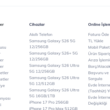
er
Cihazlar
Online İşle
Akıllı Telefon
Fatura Öde
Samsung Galaxy S26 5G
TL Yükle
12/256GB
rusu
Mobil Paket
Samsung Galaxy S26+ 5G
r
Ürün Sipariş
12/256GB
ler
Arıza İşleml
Samsung Galaxy S26 Ultra
er
Borç/Alaca
5G 12/256GB
etler
Başvuru ve
Samsung Galaxy S26 Ultra
Sorgula
etler
5G 12/512GB
Evde İnter
iye
Samsung Galaxy S26 Ultra
(Taahhüt) Y
5G 16GB/1TB
Evde İnterne
anyası
iPhone 17 Pro 256GB
Değişikliği
i
iPhone 17 Pro Max 512GB