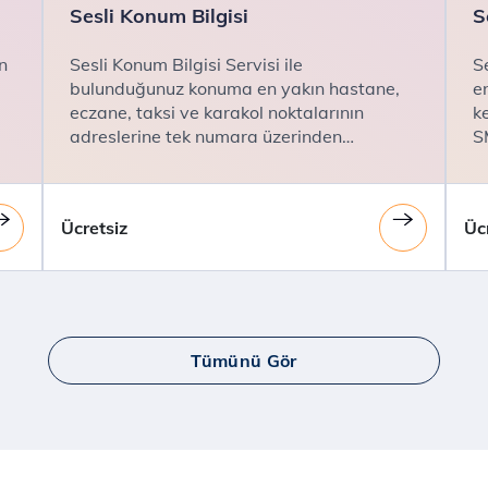
Sesli Konum Bilgisi
S
n
Sesli Konum Bilgisi Servisi ile
S
bulunduğunuz konuma en yakın hastane,
e
eczane, taksi ve karakol noktalarının
k
adreslerine tek numara üzerinden
SM
dinleyebilirsiniz.
Ücretsiz
Üc
Tümünü Gör