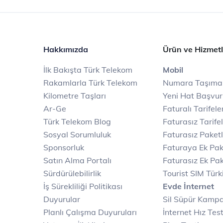
Hakkımızda
Ürün ve Hizmetl
İlk Bakışta Türk Telekom
Mobil
Rakamlarla Türk Telekom
Numara Taşıma
Kilometre Taşları
Yeni Hat Başvu
Ar-Ge
Faturalı Tarifele
Türk Telekom Blog
Faturasız Tarife
Sosyal Sorumluluk
Faturasız Paketl
Sponsorluk
Faturaya Ek Pak
Satın Alma Portalı
Faturasız Ek Pak
Sürdürülebilirlik
Tourist SIM Türk
İş Sürekliliği Politikası
Evde İnternet
Duyurular
Sil Süpür Kamp
Planlı Çalışma Duyuruları
İnternet Hız Test