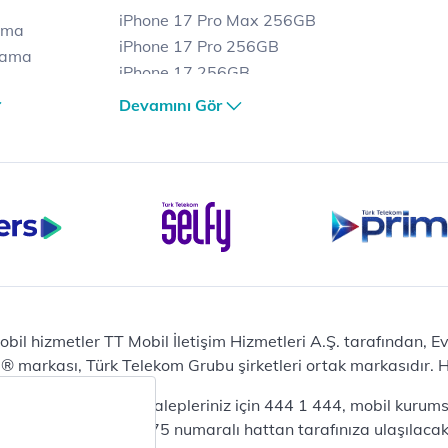
iPhone 17 Pro Max 256GB
ama
iPhone 17 Pro 256GB
lama
iPhone 17 256GB
lama
iPhone 17 Air 256GB
Devamını Gör
et
iPhone 16 Pro Max 256 GB
iPhone 16 Pro 128 GB
Bilgisayar
Casper Nirvana C370
yaları
Notebook
Tablet
Samsung Galaxy TAB A9+
Samsung Galaxy Tab A9
Ev Telefonu
obil hizmetler TT Mobil İletişim Hizmetleri A.Ş. tarafından, 
Panasonic TGB610
markası, Türk Telekom Grubu şirketleri ortak markasıdır. Her
Modem ve Wi-Fi
da mobil bireysel talepleriniz için 444 1 444, mobil kurumsa
Zyxel DX3300 Wi-Fi 6
lepleriniz için 444 0375 numaralı hattan tarafınıza ulaşılacakt
Premium VDSL Modem