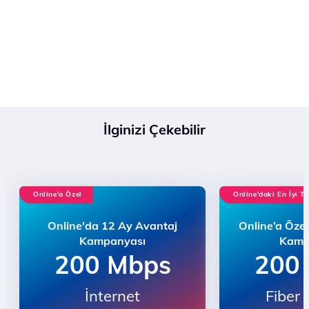
İlginizi Çekebilir
Online'a Özel
Online'daki En İyi Te
Online'da 12 Ay Avantaj
Online’a Özel
Kampanyası
Kamp
200 Mbps
200
İnternet
Fiber 