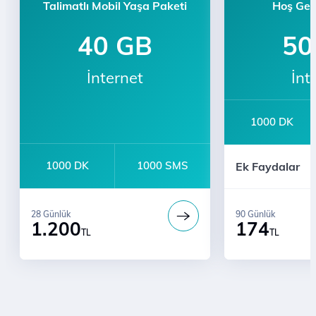
Talimatlı Mobil Yaşa Paketi
Hoş Gel
40 GB
50
İnternet
İnt
1000 DK
3 ay boyunca ge
1000 DK
1000 SMS
Ek Faydalar
Sınırsız YaaY
Bi' Dünya Fırsat
28 Günlük
90 Günlük
1.200
174
TL
TL