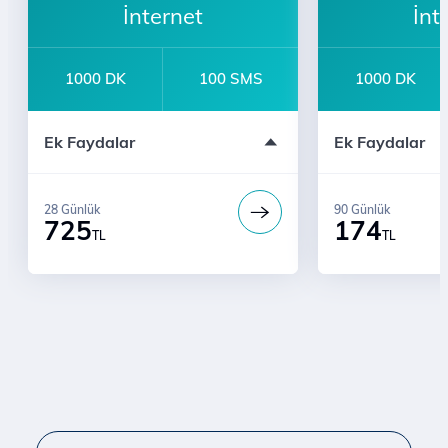
İnternet
İnt
1000 DK
100 SMS
1000 DK
İl ve ilçelere 24 Saatte Teslimat
3 ay boyunca ge
Ek Faydalar
Ek Faydalar
Bi' Dünya Fırsat
Sınırsız YaaY
Numara Taşıma ve Yeni Hat Alarak
Bi' Dünya Fırsat
Gelenlere
Ücretsiz Dijital Kurye Hizmeti
28 Günlük
90 Günlük
725
174
TL
TL