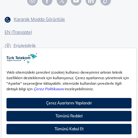
Karanlık Modda Görüntüle
EN (Translate)
Erişilebilirlik
İşaret Dili Çevirisi
Gizlilik - Güvenlik ve KVKK
Çerez Ayarları
©
2026
Türk Telekom