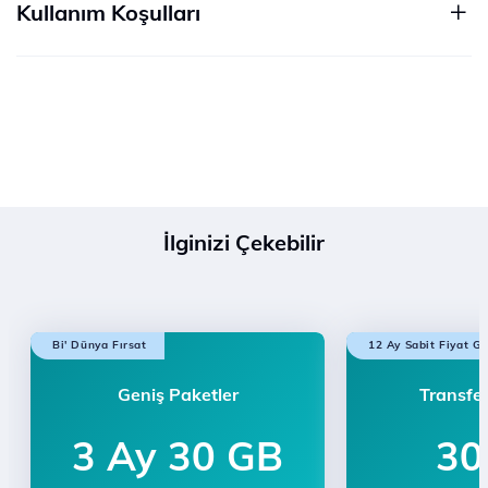
Kullanım Koşulları
İlginizi Çekebilir
Bi' Dünya Fırsat
12 Ay Sabit Fiyat Ga
Geniş Paketler
Transfer
3 Ay 30 GB
30