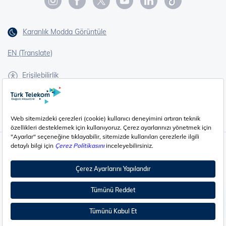
Karanlık Modda Görüntüle
EN (Translate)
Erişilebilirlik
İşaret Dili Çevirisi
Gizlilik - Güvenlik ve KVKK
Çerez Ayarları
©
2026
Türk Telekom