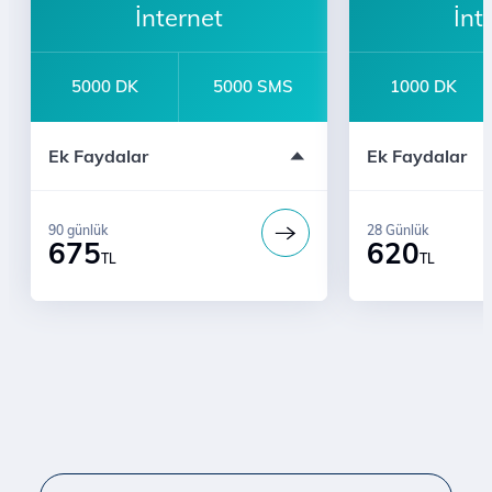
İnternet
İnt
5000 DK
5000 SMS
1000 DK
Sınırsız Whatsapp Mesajlaşma
İl ve ilçelere 24
Ek Faydalar
Ek Faydalar
Türk Telekom'lularla Sınırsız Konuşma
Bi' Dünya Fırsat
Ücretsiz Dijital Kurye Hizmeti
Numara Taşıma 
Gelenlere
Ücretsiz Dijital
90 günlük
28 Günlük
675
620
TL
TL