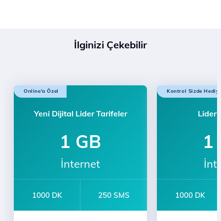
İlginizi Çekebilir
Online'a Özel
Kontrol Sizde Hediy
Yeni Dijital Lider Tarifeler
Lider 
1 GB
1
İnternet
İnt
1000 DK
250 SMS
1000 DK
e-dergi Üyeliği
Sınırsız YaaY