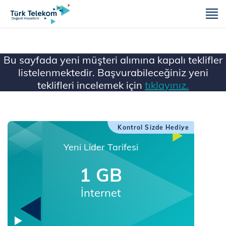
m
Bu sayfada yeni müşteri alımına kapalı teklifler
listelenmektedir. Başvurabileceğiniz yeni
teklifleri incelemek için
tıklayınız.
Ana Sayfa
Kontrol Sizde Hediye
Yeni Lider Tarifesi
1 GB
İnternet