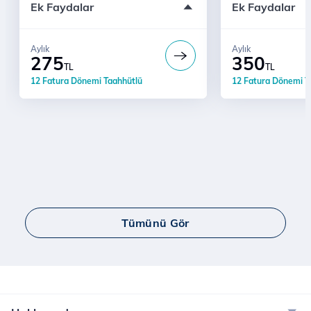
Ek Faydalar
Ek Faydalar
Ücretsiz Dijital Kurye Hizmeti
Ücretsiz Dijital
İl ve ilçelere 24 Saatte Teslimat
İl ve ilçelere 24
Sınırsız YaaY
E-dergi Uygula
Aylık
Aylık
Sınırsız İnterne
Kontrol Sizde Hediye
275
350
TL
TL
12 Fatura Dönemi Taahhütlü
12 Fatura Dönemi T
Tümünü Gör