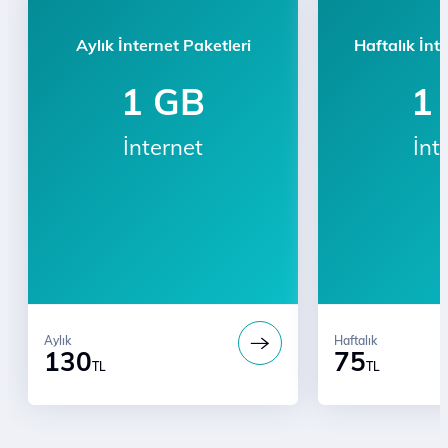
Aylık İnternet Paketleri
Haftalık İnt
1 GB
1
İnternet
İnt
Aylık
Haftalık
130
75
TL
TL