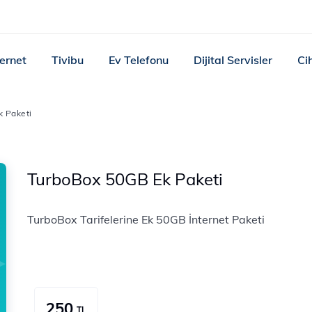
ternet
Tivibu
Ev Telefonu
Dijital Servisler
Ci
k Paketi
TurboBox 50GB Ek Paketi
TurboBox Tarifelerine Ek 50GB İnternet Paketi
250
TL