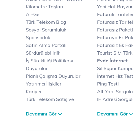
Kilometre Taşları
Yeni Hat Başvu
Ar-Ge
Faturalı Tarifele
Türk Telekom Blog
Faturasız Tarife
Sosyal Sorumluluk
Faturasız Paketl
Sponsorluk
Faturaya Ek Pak
Satın Alma Portalı
Faturasız Ek Pak
Sürdürülebilirlik
Tourist SIM Türk
İş Sürekliliği Politikası
Evde İnternet
Duyurular
Sil Süpür Kamp
Planlı Çalışma Duyuruları
İnternet Hız Test
Yatırımcı İlişkileri
Ping Testi
Kariyer
Alt Yapı Sorgul
Türk Telekom Satış ve
IP Adresi Sorgu
Dağıtım
Puk Kodu Sorgu
Devamını Gör
Devamını Gör
Türk Telekom Finansal
Avantajlı İntern
Hizmet Kalitesi Raporları
Kampanyaları
Türk Telekom Afet Tedbirleri
Fiber İnternet