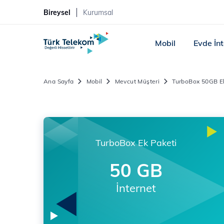
Bireysel
Kurumsal
Mobil
Evde İn
Ana Sayfa
Mobil
Mevcut Müşteri
TurboBox 50GB E
TurboBox Ek Paketi
50 GB
İnternet