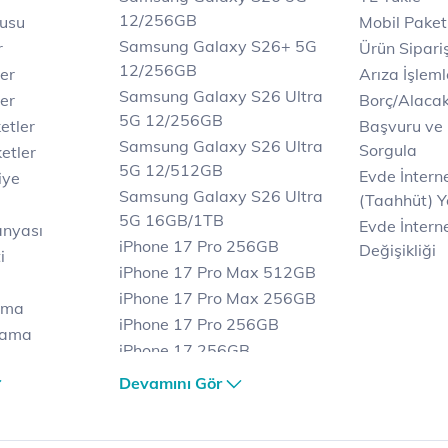
12/256GB
rusu
Mobil Paket
Samsung Galaxy S26+ 5G
r
Ürün Sipariş
12/256GB
ler
Arıza İşleml
Samsung Galaxy S26 Ultra
er
Borç/Alaca
5G 12/256GB
etler
Başvuru ve
Samsung Galaxy S26 Ultra
Sorgula
etler
5G 12/512GB
Evde İnter
iye
Samsung Galaxy S26 Ultra
(Taahhüt) Y
5G 16GB/1TB
Evde İnterne
anyası
iPhone 17 Pro 256GB
Değişikliği
i
iPhone 17 Pro Max 512GB
iPhone 17 Pro Max 256GB
ama
iPhone 17 Pro 256GB
lama
iPhone 17 256GB
lama
iPhone 17 Air 256GB
Devamını Gör
et
iPhone 16 Pro Max 256 GB
iPhone 16 Pro 128 GB