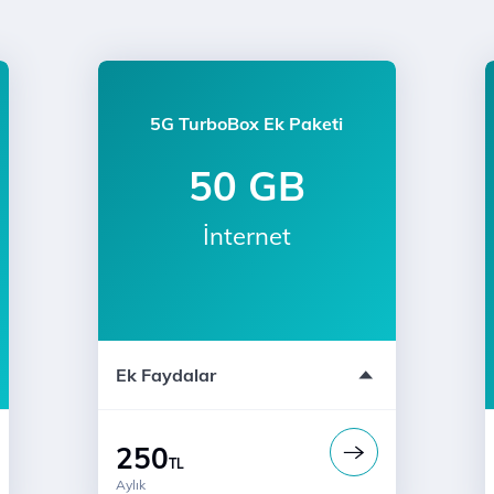
5G TurboBox Ek Paketi
50 GB
İnternet
Ek Faydalar
250
TL
Aylık