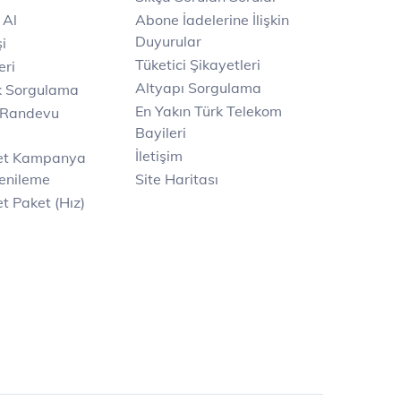
 Al
Abone İadelerine İlişkin
Duyurular
i
Tüketici Şikayetleri
eri
Altyapı Sorgulama
k Sorgulama
En Yakın Türk Telekom
 Randevu
Bayileri
İletişim
net Kampanya
enileme
Site Haritası
t Paket (Hız)