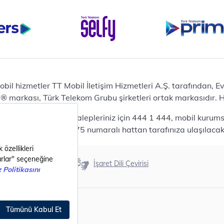
Bilgisayar
Casper Nirvana C370
yaları
Notebook
Tablet
Samsung Galaxy TAB A9+
Samsung Galaxy Tab A9
Ev Telefonu
obil hizmetler TT Mobil İletişim Hizmetleri A.Ş. tarafından, 
Panasonic TGB610
markası, Türk Telekom Grubu şirketleri ortak markasıdır. Her
Modem ve Wi-Fi
da mobil bireysel talepleriniz için 444 1 444, mobil kurumsa
Zyxel DX3300 Wi-Fi 6
lepleriniz için 444 0375 numaralı hattan tarafınıza ulaşılacakt
Premium VDSL Modem
Aksesuar
Samsung Buds2 Pro
Erişilebilirlik
İşaret Dili Çevirisi
Samsung Galaxy Watch 6
G
Classic
Akıllı Tercihler
bil Tarife
Akıllı Ekran Koruma
Akıllı Cihaz Koruma