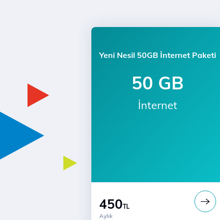
Yeni Nesil 50GB İnternet Paketi
50 GB
İnternet
450
TL
Aylık