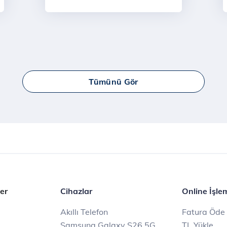
Tümünü Gör
er
Cihazlar
Online İşle
Akıllı Telefon
Fatura Öde
Samsung Galaxy S26 5G
TL Yükle