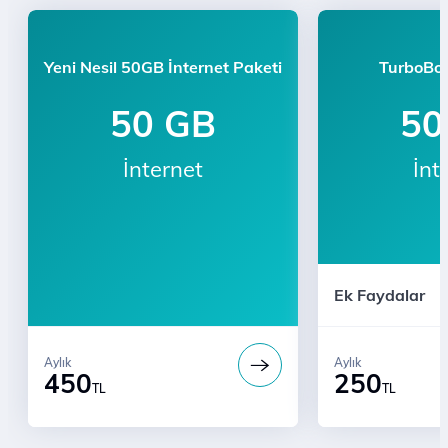
Yeni Nesil 50GB İnternet Paketi
TurboBox
50 GB
50
İnternet
İnt
Ek Faydalar
Aylık
Aylık
450
250
TL
TL