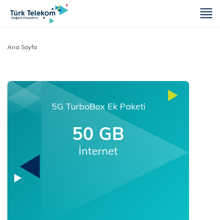
m
Ana Sayfa
5G TurboBox Ek Paketi
50 GB
İnternet