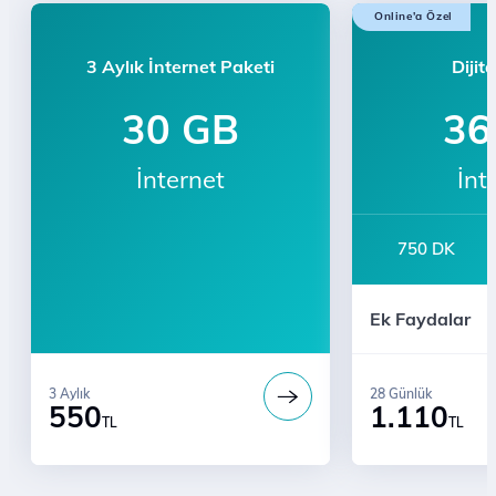
Online'a Özel
3 Aylık İnternet Paketi
Dijit
30 GB
36
İnternet
İnt
750 DK
Sınırsız YaaY
Ek Faydalar
Bi' Dünya Fırsat
3 Aylık
28 Günlük
550
1.110
TL
TL