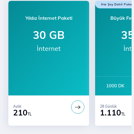
Her Şey Dahil Paket
Yıldız İnternet Paketi
Büyük Fırs
30 GB
3
İnternet
İnt
1000 DK
Aylık
28 Günlük
210
1.110
TL
TL