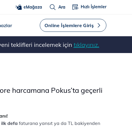
Hızlı İşlemler
eMağaza
Ara
hazlar
Online İşlemlere Giriş
ni teklifleri incelemek için
tıklayınız.
ore harcamana Pokus’ta geçerli
anı!
ı
ilk defa
faturana yansıt ya da TL bakiyenden