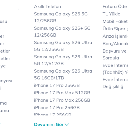
Akıllı Telefon
Fatura Öde
Samsung Galaxy S26 5G
TL Yükle
ile
12/256GB
rusu
Mobil Paket
Samsung Galaxy S26+ 5G
r
Ürün Sipariş
12/256GB
ler
Arıza İşleml
Samsung Galaxy S26 Ultra
er
Borç/Alaca
5G 12/256GB
etler
Başvuru ve
Samsung Galaxy S26 Ultra
Sorgula
etler
5G 12/512GB
Evde İnter
iye
Samsung Galaxy S26 Ultra
(Taahhüt) Y
5G 16GB/1TB
Evde İnterne
anyası
iPhone 17 Pro 256GB
Değişikliği
i
iPhone 17 Pro Max 512GB
iPhone 17 Pro Max 256GB
ama
iPhone 17 Pro 256GB
lama
iPhone 17 256GB
lama
iPhone 17 Air 256GB
Devamını Gör
et