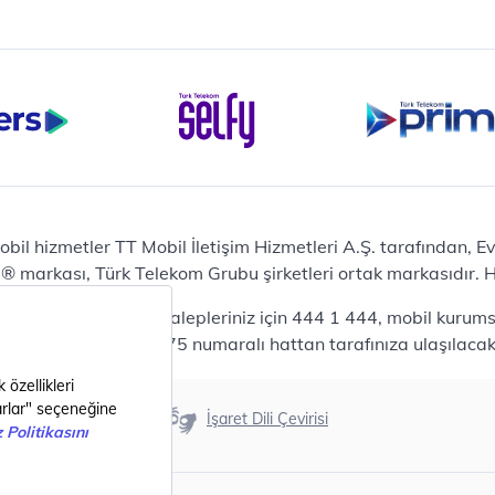
iPhone 16 Pro Max 256 GB
iPhone 16 Pro 128 GB
Bilgisayar
Casper Nirvana C370
yaları
Notebook
Tablet
Samsung Galaxy TAB A9+
Samsung Galaxy Tab A9
Ev Telefonu
obil hizmetler TT Mobil İletişim Hizmetleri A.Ş. tarafından, 
Panasonic TGB610
markası, Türk Telekom Grubu şirketleri ortak markasıdır. Her
Modem ve Wi-Fi
da mobil bireysel talepleriniz için 444 1 444, mobil kurumsa
Zyxel DX3300 Wi-Fi 6
lepleriniz için 444 0375 numaralı hattan tarafınıza ulaşılacakt
Premium VDSL Modem
Aksesuar
Samsung Buds2 Pro
Erişilebilirlik
İşaret Dili Çevirisi
Samsung Galaxy Watch 6
G
Classic
Akıllı Tercihler