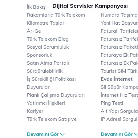
Dijital Servisler Kampanyası
İlk Bakışta Türk Telekom
Mobil
Rakamlarla Türk Telekom
Numara Taşıma
Muud Premium, Tivibu GO ve McAfee 
Kilometre Taşları
Yeni Hat Başvu
dijital dünyanın tadını çıkarın!
Ar-Ge
Faturalı Tarifele
Türk Telekom Blog
Faturasız Tarife
İncele
Sosyal Sorumluluk
Faturasız Paketl
Sponsorluk
Faturaya Ek Pak
Satın Alma Portalı
Faturasız Ek Pak
Sürdürülebilirlik
Tourist SIM Türk
İş Sürekliliği Politikası
Evde İnternet
Duyurular
Sil Süpür Kamp
Planlı Çalışma Duyuruları
İnternet Hız Test
Yatırımcı İlişkileri
Ping Testi
Kariyer
Alt Yapı Sorgul
Türk Telekom Satış ve
IP Adresi Sorgu
Dağıtım
Puk Kodu Sorgu
Devamını Gör
Devamını Gör
Türk Telekom Finansal
Avantajlı İntern