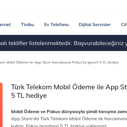
ternet
Tivibu
Ev Telefonu
Dijital Servisler
Ci
ı teklifler listelenmektedir. Başvurabileceğiniz ye
kom Mobil Ödeme ile App Store harcamana Pokus’ta geçerli 5 TL hediye
Türk Telekom Mobil Ödeme ile App St
5 TL hediye
Mobil Ödeme ve Pokus dünyasıyla şimdi tanışma zam
App Store’da Türk Telekom Mobil Ödeme ile harcaman
kullan, Pokus hesabına 5 TL bakiye yüklensin!