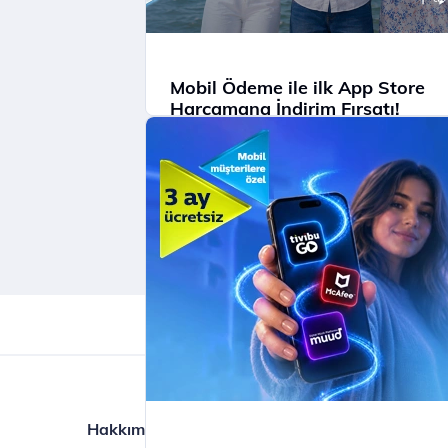
Mobil Ödeme ile ilk App Store
Harcamana İndirim Fırsatı!
Mobil Ödeme ile App Store'da ilk
harcamana indirim kazan.
İncele
Hakkımızda
Ürün ve Hizmetl