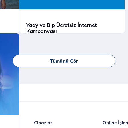
Yaay ve Bip Ücretsiz İnternet
Kampanyası
Tüm Türk Telekom’lulara Yaay ve BİP’te
ücretsiz internet!
İncele
Tümünü Gör
er
Cihazlar
Online İşle