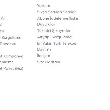
Yardım
Sıkça Sorulan Sorular
 Al
Abone İadelerine İlişkin
Duyurular
i
Tüketici Şikayetleri
eri
Altyapı Sorgulama
k Sorgulama
En Yakın Türk Telekom
 Randevu
Bayileri
İletişim
net Kampanya
enileme
Site Haritası
t Paket (Hız)