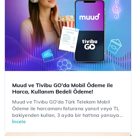
Muud ve Tivibu GO’da Mobil Ödeme ile
Harca, Kullanım Bedeli Ödeme!
Muud ve Tivibu GO’da Türk Telekom Mobil
Ödeme ile harcamanı faturana yansıt veya TL
bakiyenden kullan, 3 ayda bir hattına yansıyan
İncele
mobil ödeme kullanım bedelini ödeme!