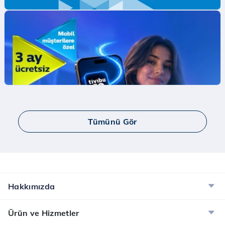
Mobil Ödeme ile ilk App Store Harcamana
İndirim Fırsatı!
Mobil Ödeme ile App Store'da ilk harcamana
indirim kazan.
İncele
Tümünü Gör
Yaay ve Bip Ücretsiz İnternet Kampanyası
Tüm Türk Telekom’lulara Yaay ve BİP’te ücretsiz
internet!
İncele
Hakkımızda
Dijital Servisler Kampanyası
Ürün ve Hizmetler