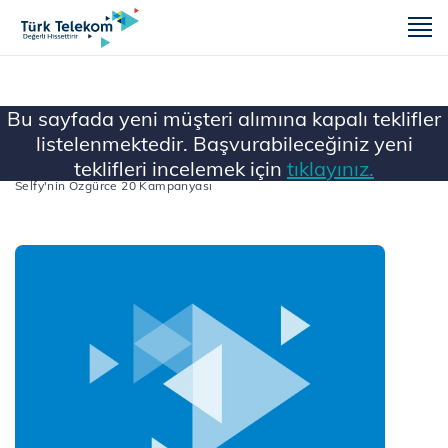
m
Bu sayfada yeni müşteri alımına kapalı teklifler
listelenmektedir. Başvurabileceğiniz yeni
teklifleri incelemek için
tıklayınız.
Ana Sayfa
...
Tüm Faturalı Kampanyalar
Selfy'nin Özgürce 20 Kampanyası