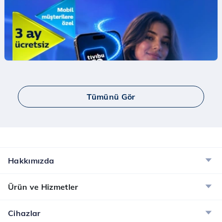
Mobil Ödeme ile ilk App Store Harcamana
İndirim Fırsatı!
Mobil Ödeme ile App Store'da ilk harcamana
indirim kazan.
İncele
Tümünü Gör
Yaay ve Bip Ücretsiz İnternet Kampanyası
Tüm Türk Telekom’lulara Yaay ve BİP’te ücretsiz
internet!
İncele
Hakkımızda
Dijital Servisler Kampanyası
Ürün ve Hizmetler
Muud Premium, Tivibu GO ve McAfee ile dijital
dünyanın tadını çıkarın!
Cihazlar