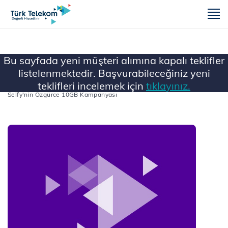
m
Bu sayfada yeni müşteri alımına kapalı teklifler
listelenmektedir. Başvurabileceğiniz yeni
teklifleri incelemek için
tıklayınız.
Ana Sayfa
...
Tüm Faturalı Kampanyalar
Selfy'nin Özgürce 10GB Kampanyası