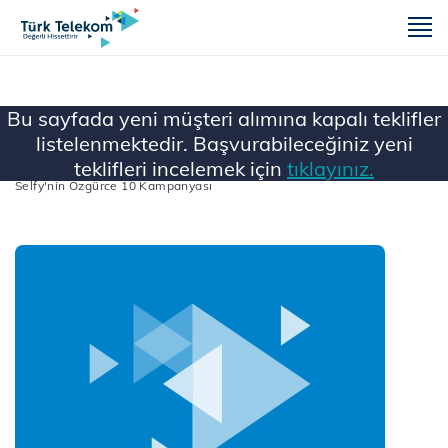
m
Bu sayfada yeni müşteri alımına kapalı teklifler
listelenmektedir. Başvurabileceğiniz yeni
teklifleri incelemek için
tıklayınız.
Ana Sayfa
...
Tüm Faturalı Kampanyalar
Selfy'nin Özgürce 10 Kampanyası