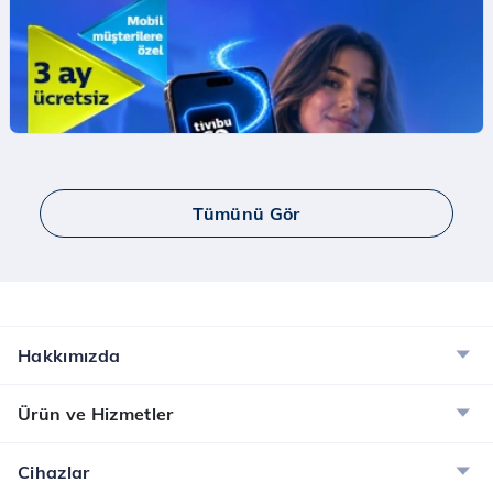
Mobil Ödeme ile ilk App Store Harcamana
İndirim Fırsatı!
Mobil Ödeme ile App Store'da ilk harcamana
indirim kazan.
İncele
Tümünü Gör
Yaay ve Bip Ücretsiz İnternet Kampanyası
Tüm Türk Telekom’lulara Yaay ve BİP’te ücretsiz
internet!
İncele
Hakkımızda
Dijital Servisler Kampanyası
Ürün ve Hizmetler
Muud Premium, Tivibu GO ve McAfee ile dijital
dünyanın tadını çıkarın!
Cihazlar