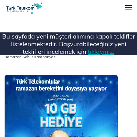
m
Bu sayfada yeni müşteri alımına kapalı teklifler
listelenmektedir. Başvurabileceğiniz yeni
teklifleri incelemek için
tıklayınız.
Ana Sayfa
...
Tüm Faturalı Kampanyalar
Ramazan Sahur Kampanyası