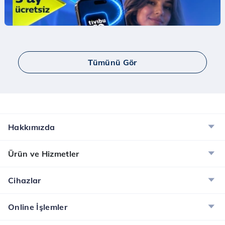
İndirim Fırsatı!
Mobil Ödeme ile App Store'da ilk harcamana
indirim kazan.
İncele
Tümünü Gör
Yaay ve Bip Ücretsiz İnternet Kampanyası
Tüm Türk Telekom’lulara Yaay ve BİP’te ücretsiz
internet!
İncele
Hakkımızda
Dijital Servisler Kampanyası
Ürün ve Hizmetler
Muud Premium, Tivibu GO ve McAfee ile dijital
dünyanın tadını çıkarın!
Cihazlar
İncele
Online İşlemler