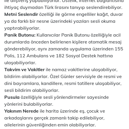
ile alışveriş yapabiliyorlar. Üstelik, internet bağlantısına
ihtiyaç duymadan Türk lirasını tanıyıp seslendirebiliyor.
Metni Seslendir
özelliği ile görme engelliler kağıt, duvar
ya da farklı bir nesne üzerindeki yazıları sesli okuma
yaptırabiliyorlar.
Panik Butonu:
Kullanıcılar Panik Butonu özelliğiyle acil
durumlarda önceden belirlenen kişilere otomatik mesaj
gönderebiliyor, aynı zamanda uygulama üzerinden 155
Polis, 112 Ambulans ve 182 Sosyal Destek hattına
ulaşabiliyorlar.
Takvim ve Vakitler
ile namaz vakitlerine ulaşabiliyor,
bildirim alabiliyorlar. Özel Günler servisiyle de resmi ve
dini bayramlara, kandillere, resmi tatillere ulaşabiliyor,
sesli bildirim alabiliyorlar.
Pusula
özelliğiyle sesli yönlendirmeler sayesinde
yönlerini bulabiliyorlar.
Yakınım Nerede
ile harita üzerinde eş, çocuk ve
arkadaşlarını gerçek zamanlı takip edilebiliyor,
ailelerinin güvenliğinden emin olabiliyorlar.