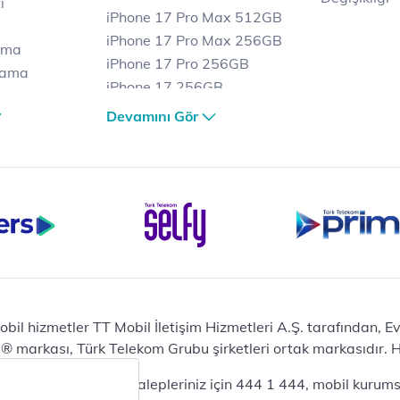
i
iPhone 17 Pro Max 512GB
iPhone 17 Pro Max 256GB
ama
iPhone 17 Pro 256GB
lama
iPhone 17 256GB
lama
iPhone 17 Air 256GB
Devamını Gör
et
iPhone 16 Pro Max 256 GB
iPhone 16 Pro 128 GB
Bilgisayar
Casper Nirvana C370
yaları
Notebook
Tablet
Samsung Galaxy TAB A9+
Samsung Galaxy Tab A9
Ev Telefonu
obil hizmetler TT Mobil İletişim Hizmetleri A.Ş. tarafından, 
Panasonic TGB610
markası, Türk Telekom Grubu şirketleri ortak markasıdır. Her
Modem ve Wi-Fi
da mobil bireysel talepleriniz için 444 1 444, mobil kurumsa
Zyxel DX3300 Wi-Fi 6