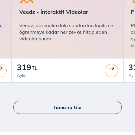
Veedz - İnteraktif Videolar
P
ı,
Veedz, adrenalin dolu sporlardan İngilizce
P
öğrenmeye kadar her zevke hitap eden
d
videolar sunar.
o
s
319
3
TL
Aylık
Ayl
Tümünü Gör