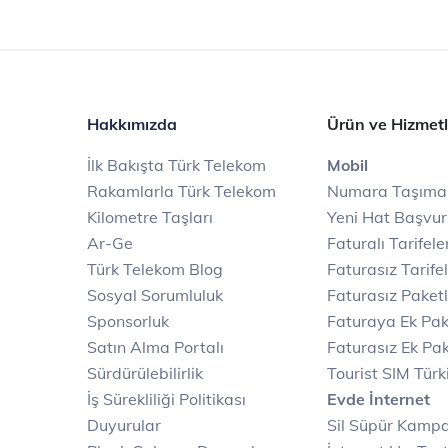
Hakkımızda
Ürün ve Hizmetl
İlk Bakışta Türk Telekom
Mobil
Rakamlarla Türk Telekom
Numara Taşıma
Kilometre Taşları
Yeni Hat Başvu
Ar-Ge
Faturalı Tarifele
Türk Telekom Blog
Faturasız Tarife
Sosyal Sorumluluk
Faturasız Paketl
Sponsorluk
Faturaya Ek Pak
Satın Alma Portalı
Faturasız Ek Pak
Sürdürülebilirlik
Tourist SIM Türk
İş Sürekliliği Politikası
Evde İnternet
Duyurular
Sil Süpür Kamp