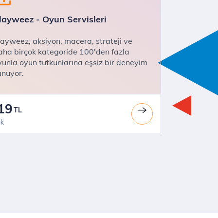
layweez - Oyun Servisleri
layweez, aksiyon, macera, strateji ve
aha birçok kategoride 100'den fazla
yunla oyun tutkunlarına eşsiz bir deneyim
unuyor.
19
TL
ık