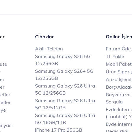
er
Cihazlar
Online İşle
Akıllı Telefon
Fatura Öde
Samsung Galaxy S26 5G
TL Yükle
12/256GB
rusu
Mobil Paket
Samsung Galaxy S26+ 5G
r
Ürün Sipariş
12/256GB
ler
Arıza İşleml
Samsung Galaxy S26 Ultra
er
Borç/Alaca
5G 12/256GB
etler
Başvuru ve
Samsung Galaxy S26 Ultra
Sorgula
etler
5G 12/512GB
Evde İnter
iye
Samsung Galaxy S26 Ultra
(Taahhüt) Y
5G 16GB/1TB
Evde İnterne
anyası
iPhone 17 Pro 256GB
Değişikliği