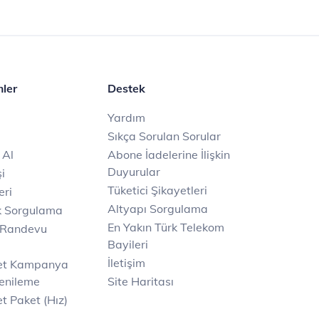
mler
Destek
Yardım
Sıkça Sorulan Sorular
 Al
Abone İadelerine İlişkin
Duyurular
i
Tüketici Şikayetleri
eri
Altyapı Sorgulama
k Sorgulama
En Yakın Türk Telekom
 Randevu
Bayileri
İletişim
net Kampanya
enileme
Site Haritası
t Paket (Hız)