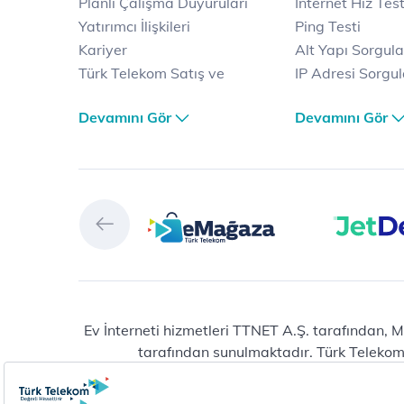
Planlı Çalışma Duyuruları
İnternet Hız Test
Yatırımcı İlişkileri
Ping Testi
Kariyer
Alt Yapı Sorgul
Türk Telekom Satış ve
IP Adresi Sorgu
Dağıtım
Puk Kodu Sorgu
Devamını Gör
Devamını Gör
Türk Telekom Finansal
Avantajlı İntern
Hizmet Kalitesi Raporları
Kampanyaları
Türk Telekom Afet Tedbirleri
Fiber İnternet
Vizyon & Değerlerimiz
Yalın İnternet
Selfy
İnternet Kampan
Prime
Ev Telefonu
Muud
Dijital Servisler
Tivibu
Muud
eMağaza
E-dergi
Playstore
Total Protection
Ev İnterneti hizmetleri TTNET A.Ş. tarafından, M
tarafından sunulmaktadır. Türk Telekom® 
HİT (Türk Telekom Çocuk)
Raunt
Erişilebilir Yaşam
Vitamin LGS
Yeni abonelik ve numara taşıma başvuruların
Türk Telekom Wi-Fi
DinamikMAT