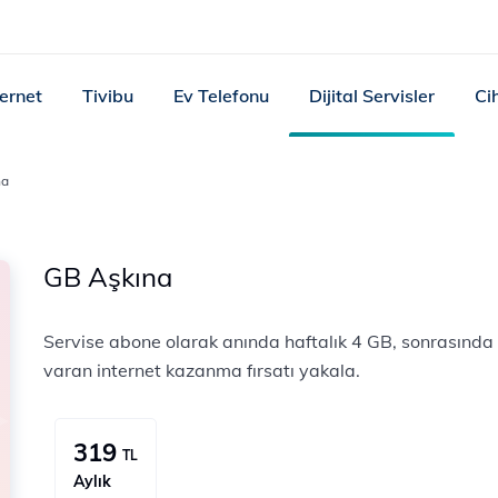
ternet
Tivibu
Ev Telefonu
Dijital Servisler
Ci
na
GB Aşkına
Servise abone olarak anında haftalık 4 GB, sonrasında 
varan internet kazanma fırsatı yakala.
319
TL
Aylık