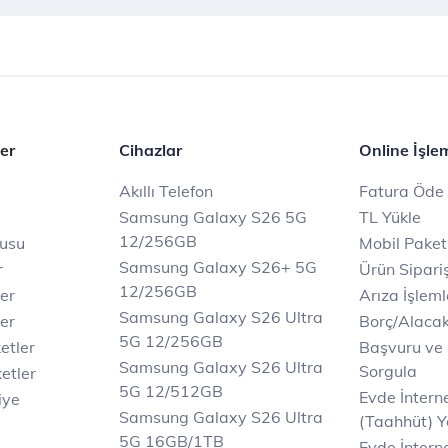
er
Cihazlar
Online İşle
Akıllı Telefon
Fatura Öde
Samsung Galaxy S26 5G
TL Yükle
12/256GB
rusu
Mobil Paket
Samsung Galaxy S26+ 5G
r
Ürün Sipariş
12/256GB
ler
Arıza İşleml
Samsung Galaxy S26 Ultra
er
Borç/Alaca
5G 12/256GB
etler
Başvuru ve
Samsung Galaxy S26 Ultra
Sorgula
etler
5G 12/512GB
Evde İnter
iye
Samsung Galaxy S26 Ultra
(Taahhüt) Y
5G 16GB/1TB
Evde İnterne