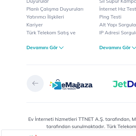
Duyurular
Sil Süpür Kamp
Planlı Çalışma Duyuruları
İnternet Hız Test
Yatırımcı İlişkileri
Ping Testi
Kariyer
Alt Yapı Sorgul
Türk Telekom Satış ve
IP Adresi Sorgu
Dağıtım
Puk Kodu Sorgu
Devamını Gör
Devamını Gör
Türk Telekom Finansal
Avantajlı İntern
Hizmet Kalitesi Raporları
Kampanyaları
Türk Telekom Afet Tedbirleri
Fiber İnternet
Vizyon & Değerlerimiz
Yalın İnternet
Selfy
İnternet Kampan
Prime
Ev Telefonu
Muud
Dijital Servisler
Tivibu
Muud
eMağaza
E-dergi
Playstore
Total Protection
Ev İnterneti hizmetleri TTNET A.Ş. tarafından, M
tarafından sunulmaktadır. Türk Telekom® 
HİT (Türk Telekom Çocuk)
Raunt
Erişilebilir Yaşam
Vitamin LGS