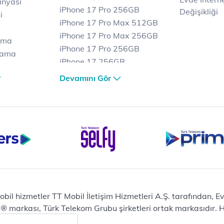
anyası
iPhone 17 Pro 256GB
Değişikliği
i
iPhone 17 Pro Max 512GB
iPhone 17 Pro Max 256GB
ama
iPhone 17 Pro 256GB
lama
iPhone 17 256GB
lama
iPhone 17 Air 256GB
Devamını Gör
et
iPhone 16 Pro Max 256 GB
iPhone 16 Pro 128 GB
Bilgisayar
Casper Nirvana C370
yaları
Notebook
Tablet
Samsung Galaxy TAB A9+
Samsung Galaxy Tab A9
Ev Telefonu
obil hizmetler TT Mobil İletişim Hizmetleri A.Ş. tarafından, 
Panasonic TGB610
markası, Türk Telekom Grubu şirketleri ortak markasıdır. Her
Modem ve Wi-Fi