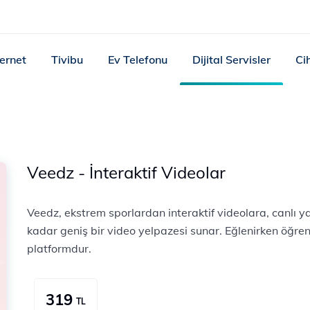
ternet
Tivibu
Ev Telefonu
Dijital Servisler
Ci
Veedz - İnteraktif Videolar
Veedz, ekstrem sporlardan interaktif videolara, canlı 
kadar geniş bir video yelpazesi sunar. Eğlenirken öğren
platformdur.
319
TL