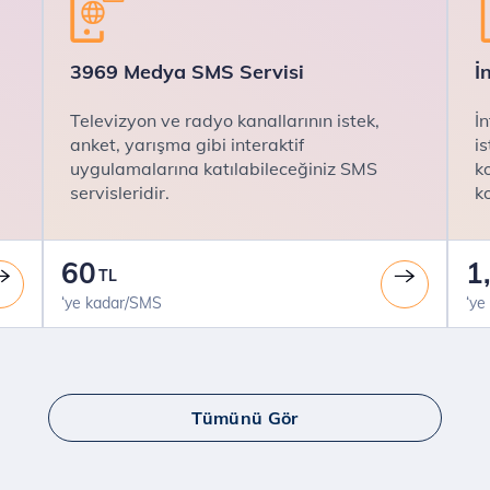
3969 Medya SMS Servisi
İ
Televizyon ve radyo kanallarının istek,
İ
anket, yarışma gibi interaktif
is
uygulamalarına katılabileceğiniz SMS
k
servisleridir.
k
60
1
TL
‘ye kadar/SMS
‘ye
Tümünü Gör