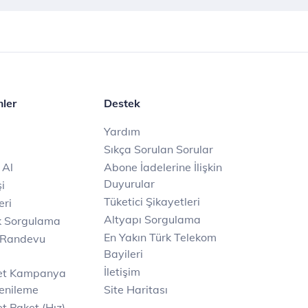
mler
Destek
Yardım
Sıkça Sorulan Sorular
 Al
Abone İadelerine İlişkin
Duyurular
i
Tüketici Şikayetleri
eri
Altyapı Sorgulama
k Sorgulama
En Yakın Türk Telekom
 Randevu
Bayileri
İletişim
net Kampanya
enileme
Site Haritası
t Paket (Hız)