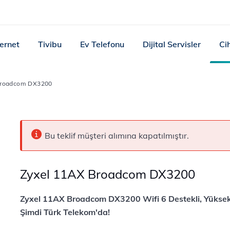
ternet
Tivibu
Ev Telefonu
Dijital Servisler
Ci
Broadcom DX3200
Bu teklif müşteri alımına kapatılmıştır.
Zyxel 11AX Broadcom DX3200
Zyxel 11AX Broadcom DX3200 Wifi 6 Destekli, Yükse
Şimdi Türk Telekom'da!