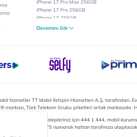
iPhone 17 Pro Max 256GB
ama
iPhone 17 Pro 256GB
lama
iPhone 17 256GB
lama
iPhone 17 Air 256GB
Devamını Gör
et
iPhone 16 Pro Max 256 GB
iPhone 16 Pro 128 GB
Bilgisayar
Casper Nirvana C370
yaları
Notebook
Tablet
Samsung Galaxy TAB A9+
Samsung Galaxy Tab A9
Ev Telefonu
obil hizmetler TT Mobil İletişim Hizmetleri A.Ş. tarafından, 
Panasonic TGB610
markası, Türk Telekom Grubu şirketleri ortak markasıdır. Her
Modem ve Wi-Fi
da mobil bireysel talepleriniz için 444 1 444, mobil kurumsa
Zyxel DX3300 Wi-Fi 6
lepleriniz için 444 0375 numaralı hattan tarafınıza ulaşılacakt
Premium VDSL Modem
Aksesuar