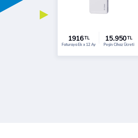
1916
15.950
TL
TL
Faturaya Ek x 12 Ay
Peşin Cihaz Ücreti