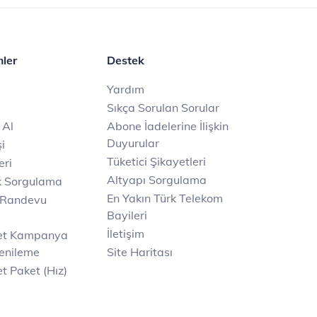
mler
Destek
Yardım
Sıkça Sorulan Sorular
 Al
Abone İadelerine İlişkin
Duyurular
i
Tüketici Şikayetleri
eri
Altyapı Sorgulama
k Sorgulama
En Yakın Türk Telekom
 Randevu
Bayileri
İletişim
net Kampanya
enileme
Site Haritası
t Paket (Hız)