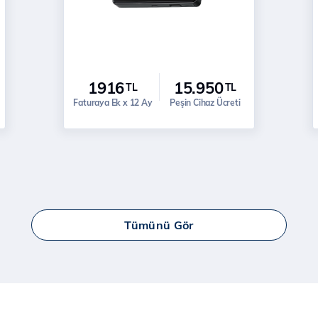
1916
15.950
TL
TL
Faturaya Ek x 12 Ay
Peşin Cihaz Ücreti
Tümünü Gör