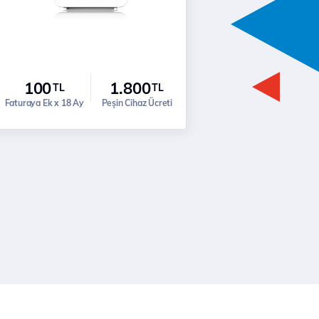
100
1.800
TL
TL
Faturaya Ek x 18 Ay
Peşin Cihaz Ücreti