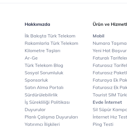
Hakkımızda
Ürün ve Hizmetl
İlk Bakışta Türk Telekom
Mobil
Rakamlarla Türk Telekom
Numara Taşıma
Kilometre Taşları
Yeni Hat Başvu
Ar-Ge
Faturalı Tarifele
Türk Telekom Blog
Faturasız Tarife
Sosyal Sorumluluk
Faturasız Paketl
Sponsorluk
Faturaya Ek Pak
Satın Alma Portalı
Faturasız Ek Pak
Sürdürülebilirlik
Tourist SIM Türk
İş Sürekliliği Politikası
Evde İnternet
Duyurular
Sil Süpür Kamp
Planlı Çalışma Duyuruları
İnternet Hız Test
Yatırımcı İlişkileri
Ping Testi