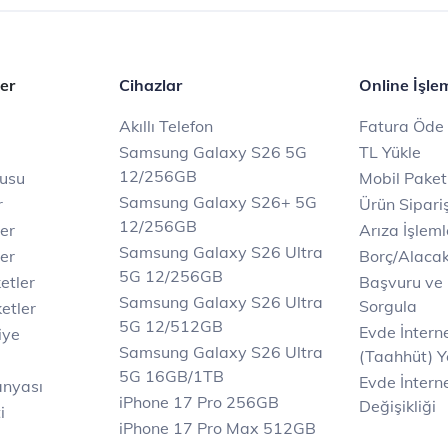
er
Cihazlar
Online İşle
Akıllı Telefon
Fatura Öde
Samsung Galaxy S26 5G
TL Yükle
12/256GB
rusu
Mobil Paket
Samsung Galaxy S26+ 5G
r
Ürün Sipariş
12/256GB
ler
Arıza İşleml
Samsung Galaxy S26 Ultra
er
Borç/Alaca
5G 12/256GB
etler
Başvuru ve
Samsung Galaxy S26 Ultra
Sorgula
etler
5G 12/512GB
Evde İnter
iye
Samsung Galaxy S26 Ultra
(Taahhüt) Y
5G 16GB/1TB
Evde İnterne
anyası
iPhone 17 Pro 256GB
Değişikliği
i
iPhone 17 Pro Max 512GB