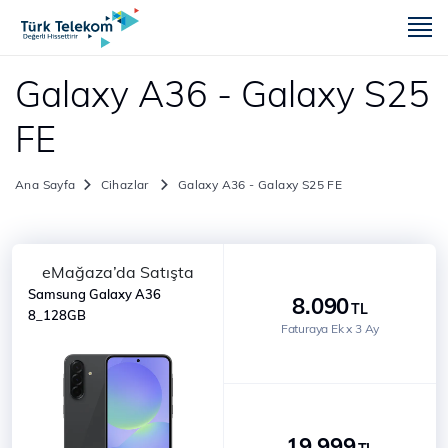
m
Galaxy A36 - Galaxy S25
FE
Ana Sayfa
Cihazlar
Galaxy A36 - Galaxy S25 FE
eMağaza’da Satışta
Samsung Galaxy A36
8.090
TL
8_128GB
Faturaya Ek x 3 Ay
19.999