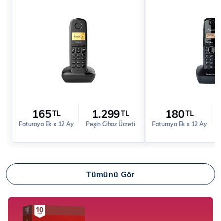
165
1.299
180
TL
TL
TL
Faturaya Ek x 12 Ay
Peşin Cihaz Ücreti
Faturaya Ek x 12 Ay
Tümünü Gör