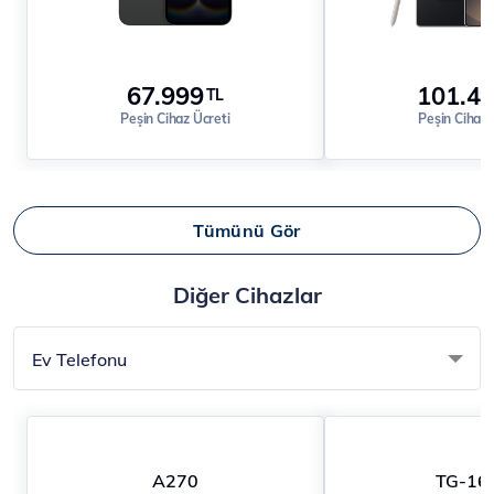
67.999
101.4
TL
Peşin Cihaz Ücreti
Peşin Cihaz 
Tümünü Gör
Diğer Cihazlar
Ev Telefonu
A270
TG-16