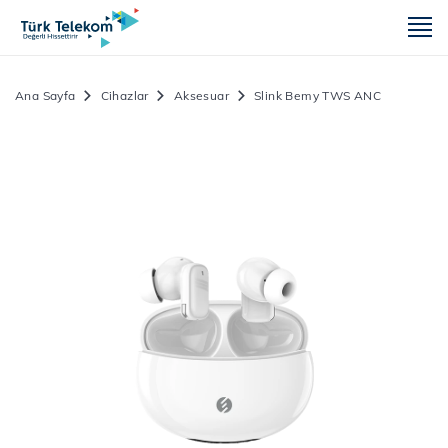
m
Ana Sayfa
Cihazlar
Aksesuar
Slink Bemy TWS ANC