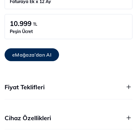
Faturaya Ek x 12 Ay
10.999
TL
Peşin Ücret
eMağaza’dan Al
Fiyat Teklifleri
Cihaz Özellikleri