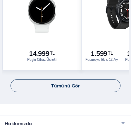
14.999
1.599
1
TL
TL
Peşin Cihaz Ücreti
Faturaya Ek x 12 Ay
Peş
Tümünü Gör
Hakkımızda