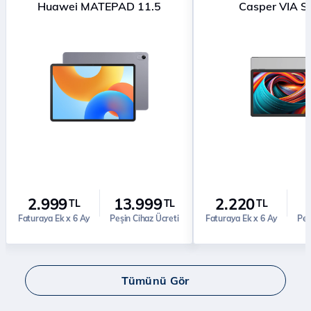
Huawei MATEPAD 11.5
Casper VIA S
2.999
13.999
2.220
TL
TL
TL
Faturaya Ek x 6 Ay
Peşin Cihaz Ücreti
Faturaya Ek x 6 Ay
Peş
Tümünü Gör