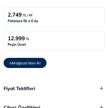
2.749
TL / AY
Faturaya Ek x 6 Ay
12.999
TL
Peşin Ücret
eMağaza’dan Al
Fiyat Teklifleri
Cihaz Özellikleri