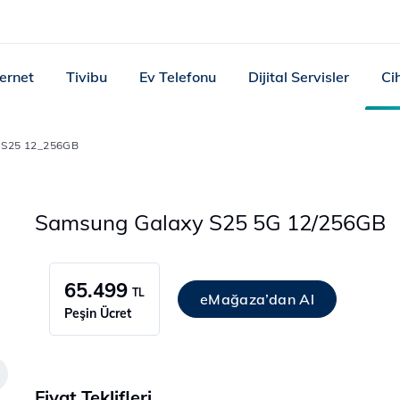
ternet
Tivibu
Ev Telefonu
Dijital Servisler
Ci
 S25 12_256GB
Samsung Galaxy S25 5G 12/256GB
65.499
TL
eMağaza’dan Al
Peşin Ücret
Fiyat Teklifleri