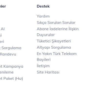
mler
Destek
Yardım
Sıkça Sorulan Sorular
 Al
Abone İadelerine İlişkin
Duyurular
i
Tüketici Şikayetleri
eri
Altyapı Sorgulama
k Sorgulama
En Yakın Türk Telekom
 Randevu
Bayileri
İletişim
net Kampanya
enileme
Site Haritası
t Paket (Hız)