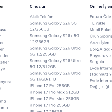
er
Cihazlar
Online İşle
Akıllı Telefon
Fatura Öde
Samsung Galaxy S26 5G
TL Yükle
12/256GB
rusu
Mobil Paket
Samsung Galaxy S26+ 5G
r
Ürün Sipariş
12/256GB
ler
Arıza İşleml
Samsung Galaxy S26 Ultra
er
Borç/Alaca
5G 12/256GB
etler
Başvuru ve
Samsung Galaxy S26 Ultra
Sorgula
etler
5G 12/512GB
Evde İnter
iye
Samsung Galaxy S26 Ultra
(Taahhüt) Y
5G 16GB/1TB
Evde İnterne
anyası
iPhone 17 Pro 256GB
Değişikliği
i
iPhone 17 Pro Max 512GB
iPhone 17 Pro Max 256GB
ama
iPhone 17 Pro 256GB
lama
iPhone 17 256GB