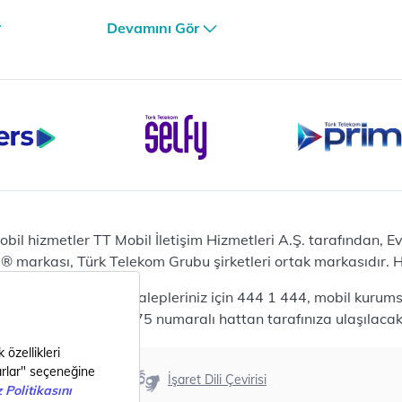
lama
iPhone 17 Air 256GB
Devamını Gör
et
iPhone 16 Pro Max 256 GB
iPhone 16 Pro 128 GB
Bilgisayar
Casper Nirvana C370
yaları
Notebook
Tablet
Samsung Galaxy TAB A9+
Samsung Galaxy Tab A9
Ev Telefonu
obil hizmetler TT Mobil İletişim Hizmetleri A.Ş. tarafından, 
Panasonic TGB610
markası, Türk Telekom Grubu şirketleri ortak markasıdır. Her
Modem ve Wi-Fi
da mobil bireysel talepleriniz için 444 1 444, mobil kurumsa
Zyxel DX3300 Wi-Fi 6
lepleriniz için 444 0375 numaralı hattan tarafınıza ulaşılacakt
Premium VDSL Modem
Aksesuar
Samsung Buds2 Pro
Erişilebilirlik
İşaret Dili Çevirisi
Samsung Galaxy Watch 6