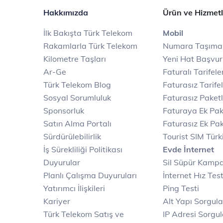
Hakkımızda
Ürün ve Hizmetl
İlk Bakışta Türk Telekom
Mobil
Rakamlarla Türk Telekom
Numara Taşıma
Kilometre Taşları
Yeni Hat Başvu
Ar-Ge
Faturalı Tarifele
Türk Telekom Blog
Faturasız Tarife
Sosyal Sorumluluk
Faturasız Paketl
Sponsorluk
Faturaya Ek Pak
Satın Alma Portalı
Faturasız Ek Pak
Sürdürülebilirlik
Tourist SIM Türk
İş Sürekliliği Politikası
Evde İnternet
Duyurular
Sil Süpür Kamp
Planlı Çalışma Duyuruları
İnternet Hız Test
Yatırımcı İlişkileri
Ping Testi
Kariyer
Alt Yapı Sorgul
Türk Telekom Satış ve
IP Adresi Sorgu