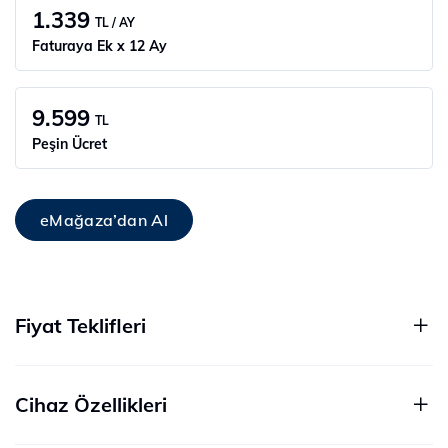
1.339
TL / AY
Faturaya Ek x 12 Ay
9.599
TL
Peşin Ücret
eMağaza’dan Al
Fiyat Teklifleri
Cihaz Özellikleri