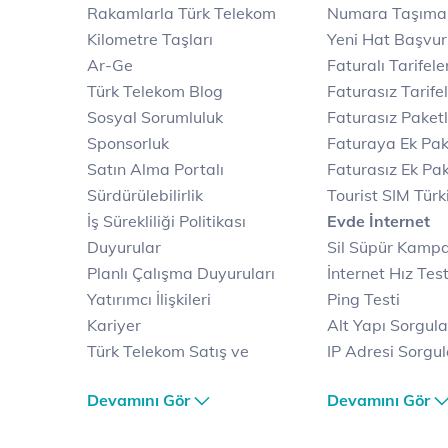
Rakamlarla Türk Telekom
Numara Taşıma
Kilometre Taşları
Yeni Hat Başvu
Ar-Ge
Faturalı Tarifele
Türk Telekom Blog
Faturasız Tarife
Sosyal Sorumluluk
Faturasız Paketl
Sponsorluk
Faturaya Ek Pak
Satın Alma Portalı
Faturasız Ek Pak
Sürdürülebilirlik
Tourist SIM Türk
İş Sürekliliği Politikası
Evde İnternet
Duyurular
Sil Süpür Kamp
Planlı Çalışma Duyuruları
İnternet Hız Test
Yatırımcı İlişkileri
Ping Testi
Kariyer
Alt Yapı Sorgul
Türk Telekom Satış ve
IP Adresi Sorgu
Dağıtım
Puk Kodu Sorgu
Devamını Gör
Devamını Gör
Türk Telekom Finansal
Avantajlı İntern
Hizmet Kalitesi Raporları
Kampanyaları