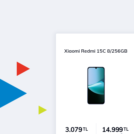
Xiaomi Redmi 15C 8/256GB
3.079
14.999
TL
TL