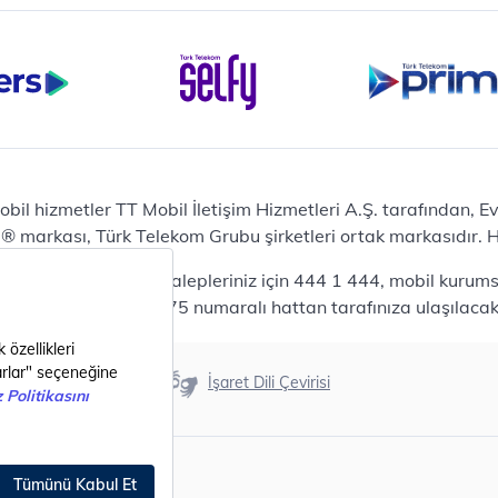
Bilgisayar
Casper Nirvana C370
yaları
Notebook
Tablet
Samsung Galaxy TAB A9+
Samsung Galaxy Tab A9
Ev Telefonu
obil hizmetler TT Mobil İletişim Hizmetleri A.Ş. tarafından, 
Panasonic TGB610
markası, Türk Telekom Grubu şirketleri ortak markasıdır. Her
Modem ve Wi-Fi
da mobil bireysel talepleriniz için 444 1 444, mobil kurumsa
Zyxel DX3300 Wi-Fi 6
lepleriniz için 444 0375 numaralı hattan tarafınıza ulaşılacakt
Premium VDSL Modem
Aksesuar
Samsung Buds2 Pro
Erişilebilirlik
İşaret Dili Çevirisi
Samsung Galaxy Watch 6
G
Classic
Akıllı Tercihler
bil Tarife
Akıllı Ekran Koruma