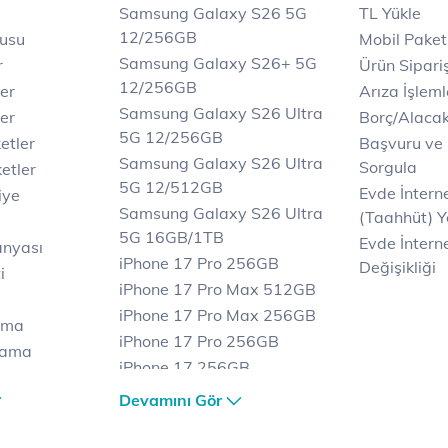
Samsung Galaxy S26 5G
TL Yükle
12/256GB
rusu
Mobil Paket
Samsung Galaxy S26+ 5G
r
Ürün Sipariş
12/256GB
ler
Arıza İşleml
Samsung Galaxy S26 Ultra
er
Borç/Alaca
5G 12/256GB
etler
Başvuru ve
Samsung Galaxy S26 Ultra
Sorgula
etler
5G 12/512GB
Evde İnter
iye
Samsung Galaxy S26 Ultra
(Taahhüt) Y
5G 16GB/1TB
Evde İnterne
anyası
iPhone 17 Pro 256GB
Değişikliği
i
iPhone 17 Pro Max 512GB
iPhone 17 Pro Max 256GB
ama
iPhone 17 Pro 256GB
lama
iPhone 17 256GB
lama
iPhone 17 Air 256GB
Devamını Gör
et
iPhone 16 Pro Max 256 GB
iPhone 16 Pro 128 GB