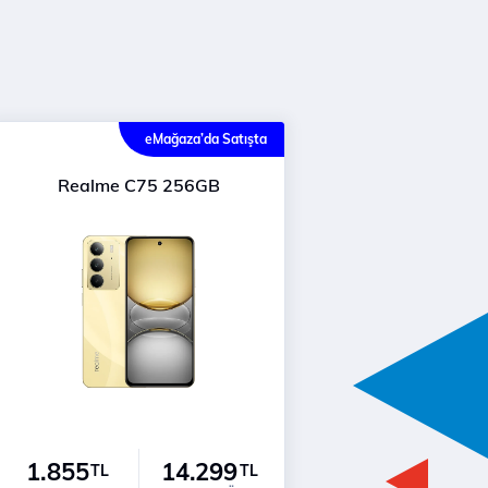
eMağaza’da Satışta
Realme C75 256GB
1.855
14.299
TL
TL