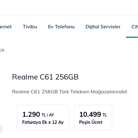
ternet
Tivibu
Ev Telefonu
Dijital Servisler
Ci
6GB
Realme C61 256GB
Realme C61 256GB Türk Telekom Mağazalarında!
1.290
10.499
TL / AY
TL
Faturaya Ek x 12 Ay
Peşin Ücret