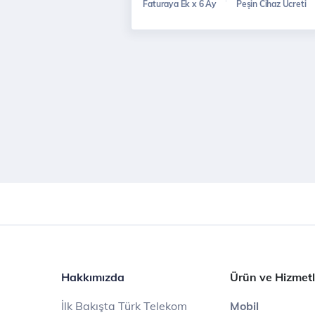
Faturaya Ek x 6 Ay
Peşin Cihaz Ücreti
Hakkımızda
Ürün ve Hizmetl
İlk Bakışta Türk Telekom
Mobil