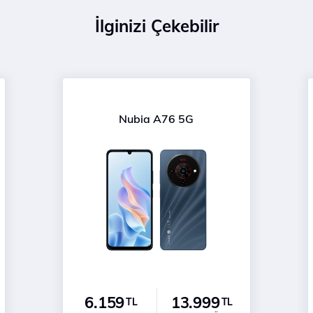
İlginizi Çekebilir
Nubia A76 5G
6.159
13.999
TL
TL