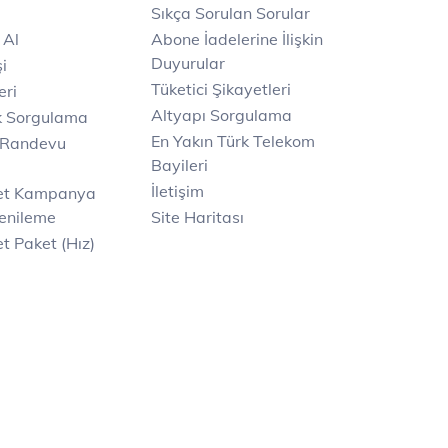
Sıkça Sorulan Sorular
 Al
Abone İadelerine İlişkin
Duyurular
i
Tüketici Şikayetleri
eri
Altyapı Sorgulama
k Sorgulama
En Yakın Türk Telekom
 Randevu
Bayileri
İletişim
net Kampanya
enileme
Site Haritası
t Paket (Hız)