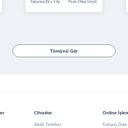
Faturaya Ek x 3 Ay
Peşin Cihaz Ücreti
Tümünü Gör
er
Cihazlar
Online İşle
Akıllı Telefon
Fatura Öde