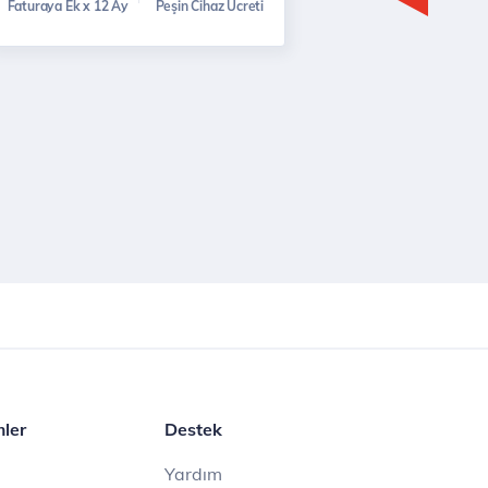
Faturaya Ek x 12 Ay
Peşin Cihaz Ücreti
mler
Destek
Yardım