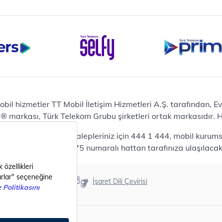
iPhone 16 Pro 128 GB
Bilgisayar
Casper Nirvana C370
yaları
Notebook
Tablet
Samsung Galaxy TAB A9+
Samsung Galaxy Tab A9
Ev Telefonu
obil hizmetler TT Mobil İletişim Hizmetleri A.Ş. tarafından, 
Panasonic TGB610
markası, Türk Telekom Grubu şirketleri ortak markasıdır. Her
Modem ve Wi-Fi
da mobil bireysel talepleriniz için 444 1 444, mobil kurumsa
Zyxel DX3300 Wi-Fi 6
lepleriniz için 444 0375 numaralı hattan tarafınıza ulaşılacakt
Premium VDSL Modem
Aksesuar
Samsung Buds2 Pro
Erişilebilirlik
İşaret Dili Çevirisi
Samsung Galaxy Watch 6
G
Classic
Akıllı Tercihler
bil Tarife