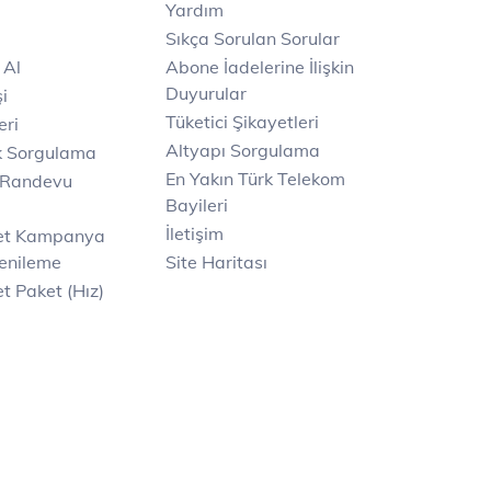
Yardım
Sıkça Sorulan Sorular
 Al
Abone İadelerine İlişkin
Duyurular
i
Tüketici Şikayetleri
eri
Altyapı Sorgulama
k Sorgulama
En Yakın Türk Telekom
 Randevu
Bayileri
İletişim
net Kampanya
enileme
Site Haritası
t Paket (Hız)