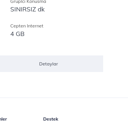
GrupIci Konusma
SINIRSIZ dk
Cepten Internet
4 GB
Detaylar
mler
Destek