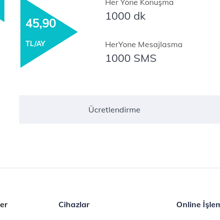
Her Yöne Konuşma
1000 dk
45,90
TL/AY
HerYone Mesajlasma
1000 SMS
Ücretlendirme
er
Cihazlar
Online İşle