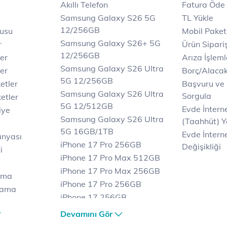
Akıllı Telefon
Fatura Öde
Samsung Galaxy S26 5G
TL Yükle
12/256GB
rusu
Mobil Paket
Samsung Galaxy S26+ 5G
r
Ürün Sipariş
12/256GB
ler
Arıza İşleml
Samsung Galaxy S26 Ultra
er
Borç/Alaca
5G 12/256GB
etler
Başvuru ve
Samsung Galaxy S26 Ultra
Sorgula
etler
5G 12/512GB
Evde İnter
iye
Samsung Galaxy S26 Ultra
(Taahhüt) Y
5G 16GB/1TB
Evde İnterne
anyası
iPhone 17 Pro 256GB
Değişikliği
i
iPhone 17 Pro Max 512GB
iPhone 17 Pro Max 256GB
ama
iPhone 17 Pro 256GB
lama
iPhone 17 256GB
lama
iPhone 17 Air 256GB
Devamını Gör
et
iPhone 16 Pro Max 256 GB