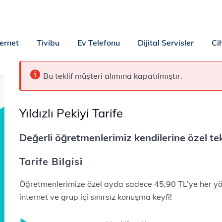
ternet
Tivibu
Ev Telefonu
Dijital Servisler
Ci
Bu teklif müşteri alımına kapatılmıştır.
Yıldızlı Pekiyi Tarife
Değerli öğretmenlerimiz kendilerine özel tek
Tarife Bilgisi
Öğretmenlerimize özel ayda sadece 45,90 TL’ye her y
internet ve grup içi sınırsız konuşma keyfi!​