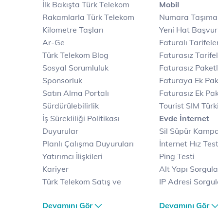
İlk Bakışta Türk Telekom
Mobil
Rakamlarla Türk Telekom
Numara Taşıma
Kilometre Taşları
Yeni Hat Başvu
Ar-Ge
Faturalı Tarifele
Türk Telekom Blog
Faturasız Tarife
Sosyal Sorumluluk
Faturasız Paketl
Sponsorluk
Faturaya Ek Pak
Satın Alma Portalı
Faturasız Ek Pak
Sürdürülebilirlik
Tourist SIM Türk
İş Sürekliliği Politikası
Evde İnternet
Duyurular
Sil Süpür Kamp
Planlı Çalışma Duyuruları
İnternet Hız Test
Yatırımcı İlişkileri
Ping Testi
Kariyer
Alt Yapı Sorgul
Türk Telekom Satış ve
IP Adresi Sorgu
Dağıtım
Puk Kodu Sorgu
Devamını Gör
Devamını Gör
Türk Telekom Finansal
Avantajlı İntern