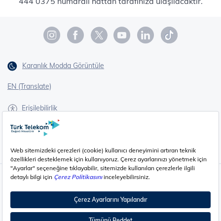
444 0375 numaralı hattan tarafınıza ulaşılacaktır.
Karanlık Modda Görüntüle
EN (Translate)
Erişilebilirlik
İşaret Dili Çevirisi
Gizlilik - Güvenlik ve KVKK
Çerez Ayarları