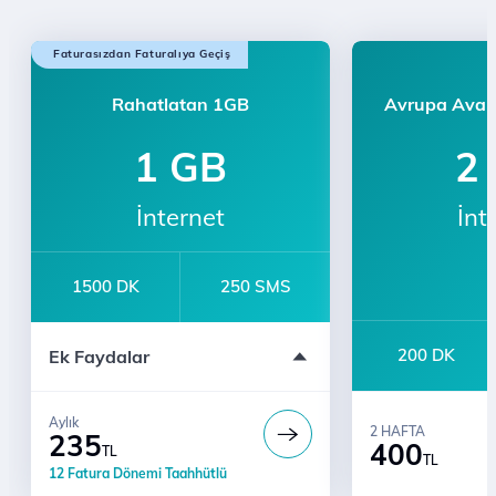
Faturasızdan Faturalıya Geçiş
Rahatlatan 1GB
Avrupa Avan
1 GB
2
İnternet
İnt
1500 DK
250 SMS
Sınırsız Whatsapp Mesajlaşma
200 DK
Ek Faydalar
e-dergi
İlk Ay 10 GB Hediye
Aylık
2 HAFTA
235
400
TL
TL
12 Fatura Dönemi Taahhütlü