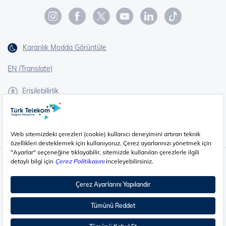
Karanlık Modda Görüntüle
EN (Translate)
Erişilebilirlik
İşaret Dili Çevirisi
Gizlilik - Güvenlik ve KVKK
Çerez Ayarları