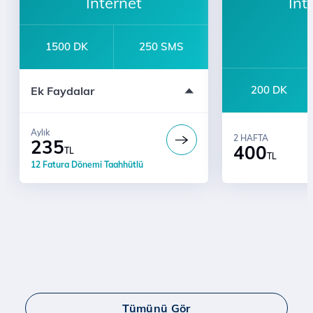
İnternet
İnt
1500 DK
250 SMS
Sınırsız Whatsapp Mesajlaşma
200 DK
Ek Faydalar
e-dergi
İlk Ay 10 GB Hediye
Aylık
2 HAFTA
235
400
TL
TL
12 Fatura Dönemi Taahhütlü
Tümünü Gör