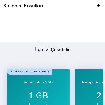
Kullanım Koşulları
İlginizi Çekebilir
Faturasızdan Faturalıya Geçiş
Rahatlatan 1GB
Avrupa Avan
1 GB
2